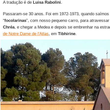
A tradução é de
Luisa Rabolini
.
Passaram-se 30 anos. Foi em 1972-1973, quando saímos d
“
focolarinas
”, com nosso pequeno carro, para atravessa
Chréa
, e chegar a Medea e depois se embrenhar na estr
de Notre Dame de l'Atlas
, em
Tibhirine
.