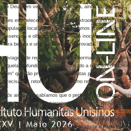
de Deus, em vez de contar a nossa, ainda incipiente.
Eles estabeleceram uma relação extraordinária de
interaç
população local, que nós precisávamos aprender. Assim, 
essenciais e olhando aqueles olhos inocentes, carregáva
rara beleza e uma sabedoria comprovada.
A viagem de regresso a Argel era normalmente mais silenc
Aquela profundidade tinha favorecido a relação com Deu
"um" que não precisávamos de tantas palavras, a não ser:
Precisamos retornar para o próximo retiro! “
Nós ainda não sabíamos que o perfume daquele lugar, alé
jasmim, dos aromas carregados pelo vento, teria sido o da
com o sequestro, na noite entre
26 e 27 de março de 1996
deles. Irmãos na humanidade. Bem-aventurados porque "
mostrando amar mais a vida eterna", disse o
Papa Franci