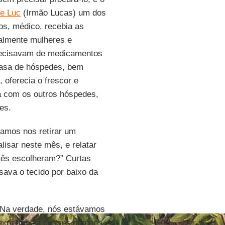
re Luc
(Irmão Lucas) um dos
os, médico, recebia as
almente mulheres e
recisavam de medicamentos
casa de hóspedes, bem
, oferecia o frescor e
 com os outros hóspedes,
es.
amos nos retirar um
isar neste mês, e relatar
cês escolheram?” Curtas
ava o tecido por baixo da
?” Na verdade, nós estávamos
 experiência desses homens