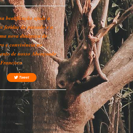
sa beatificação ajude a
as feridas do passado e a
uma nova dinâmica de
ro e convivência no
ento de nosso Abençoado
 Francisco
Tweet
no de tal oferta? Que eles
ente violentas, mas
em mais valor que outra. E,
nocência da infância. Eu
l que parece, infelizmente,