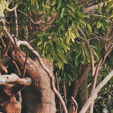
ão e respeito
com a
ouvindo aquelas palavras
mos o nosso espírito de uma
iosa do que aquela de ida.
s, e em Deus éramos tão
 "Como foi ótimo!
m de alecrim, além do
 santidade e do martírio
, e o massacre de sete
perdoaram seus assassinos,
sco
.