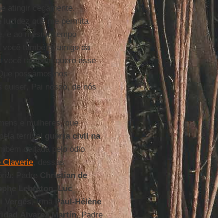
e atingir cegamente.
e lucidez que me permita
de, e ao mesmo tempo
 E você também, amigo da
ra você também quero esse
. Que possamos nos
 quiser, Pai nosso, de nós
mens e mulheres, que
ela terrível
guerra civil na
mbém ceifada pelo ódio
e Claverie
, dessas
ria: Padre
Christian de
ophe Lebreton
,
Luc
i Vergès
, Irmã
Paul-Hélène
idad Álvarez Martín
, Padre