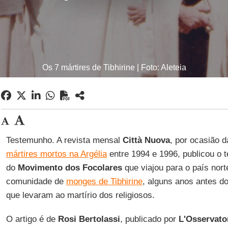
Os 7 mártires de Tibhirine | Foto: Aleteia
Testemunho. A revista mensal
Città Nuova
, por ocasião 
mártires mortos na Argélia
entre 1994 e 1996, publicou o
do
Movimento dos Focolares
que viajou para o país nort
comunidade de
monges de Tibhirine
, alguns anos antes d
que levaram ao martírio dos religiosos.
O artigo é de
Rosi Bertolassi
, publicado por
L'Osservat