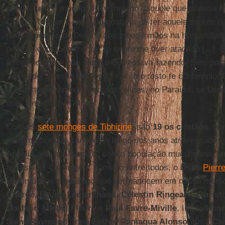
prevalecer no mundo, e até mesmo daquele que poderia m
Quando chegar a hora, eu gostaria de ter aquele minuto d
pedir o perdão de Deus e dos meus irmãos na humanida
perdoar com todo o coração quem me tiver atacado [...].
última hora que não sabia o que estava fazendo. Sim, pa
"obrigado", e esse "a-Deus", em cujo rosto te contemplo
encontrar novamente, ladrões felizes, no Paraíso, se Deus
dois. Amém! Inch'Allah."
Com os
sete monges de Tibhirine
, são
19 os cristãos
, ho
derramaram seu sangue ao longo dos anos atravessados p
Argélia
, em um "abraço" com a população muçulmana, ta
assassino. Os nomes, primeiro entre todos, o bispo
Pierr
testemunhas do diálogo que permanecem em nossa memó
Chergé
,
Bruno Lemarchand
,
Célestin Ringeard
,
Christ
Dochier
,
Michel Fleury
e
Paul Favre-Miville
, Irmão
Henr
Saint-Raymond
, Irmã
Esther Paniagua Alonso
, Irmã
Car