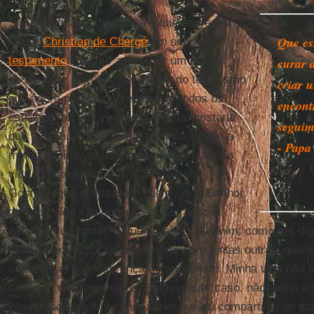
Sua beatificação amplifica o que escreveu
Que es
Padre
Christian de Chergé
em seu
testamento
: "Se me acontecer um dia - e
curar 
poderia ser hoje - de ser vítima do terrorismo
criar 
que agora parece querer engolir todos os
encont
estrangeiros que vivem na Argélia, gostaria
seguim
que a minha comunidade, a minha Igreja, a
- Papa
minha família, se lembrassem que a minha
vida foi ‘doada’ a Deus e a este país.
Gostaria que aceitassem que o único Senhor
de cada vida não poderia ser estranho a
essa partida brutal. E que orassem por mim: como ser dig
soubessem associar essa morte com tantas outras igualm
esquecidas na indiferença do anonimato. Minha vida não t
também, não tem menos. Em qualquer caso, não tenho a i
vivi tempo suficiente para saber que eu compartilho do ma