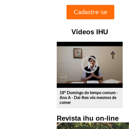
Vídeos IHU
play_circle_outline
18º Domingo do tempo comum -
Ano A - Dai-lhes vós mesmos de
comer
Revista ihu on-line