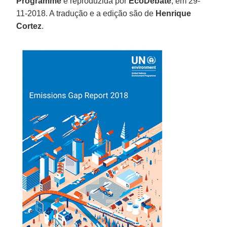
Programme
e reproduzida por
EcoDebate
, em 29-
11-2018. A tradução e a edição são de
Henrique
Cortez
.