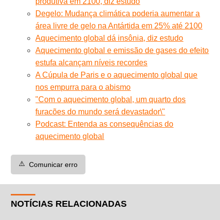
produtiva em 2100, diz estudo
Degelo: Mudança climática poderia aumentar a
área livre de gelo na Antártida em 25% até 2100
Aquecimento global dá insônia, diz estudo
Aquecimento global e emissão de gases do efeito
estufa alcançam níveis recordes
A Cúpula de Paris e o aquecimento global que
nos empurra para o abismo
"Com o aquecimento global, um quarto dos
furacões do mundo será devastador\"
Podcast: Entenda as consequências do
aquecimento global
⚠️
Comunicar erro
NOTÍCIAS RELACIONADAS