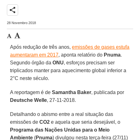
share
28 Novembro 2018
Após redução de três anos,
emissões de gases estufa
aumentaram em 2017
, aponta relatório do
Pnuma
.
Segundo órgão da
ONU
, esforços precisam ser
triplicados manter para aquecimento global inferior a
2°C neste século.
A reportagem é de
Samantha Baker
, publicada por
Deutsche Welle
, 27-11-2018.
Detalhando o abismo entre a real situação das
emissões de
CO2
e aquela que seria desejável, o
Programa das Nações Unidas para o Meio
Ambiente
(
Pnuma
) divulgou nesta terça-feira (27/11)