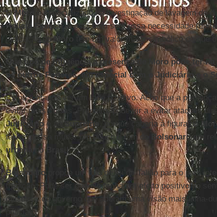
O
Moro
é especializado na investigação de lavagem de d
Polícia Federal
já está bem sem essa necessidade (de re
indicação do
Moro
tem um valor maior simbólico do que o
Que tipo de influência a presença de Moro pode ter n
os outros Poderes, em especial com o Judiciário e o
Estou tentando ver um lado positivo. Acho que a presenç
evitar duas coisas. Primeiro, pode vir a evitar ataques di
Judiciário
e ao
Supremo
, porque caberia à figura do
Mor
talvez possa mudar um pouco o tom do
Bolsonaro
em rel
urbana
no
Brasil
.
Bolsonaro
propõe um tipo de lei de Talião para o país int
tradição. Pode ser que ele tenha um efeito positivo ao se
ministros do governo que adotam uma visão mais linha-du
policial.