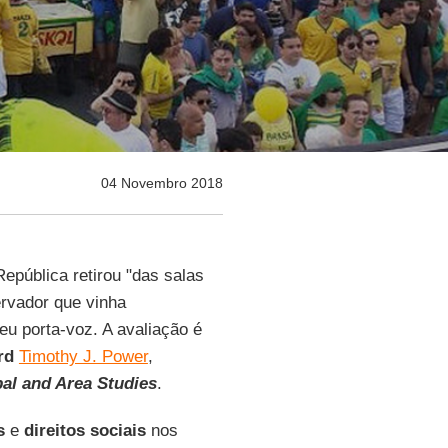
04 Novembro 2018
epública retirou "das salas
ervador que vinha
eu porta-voz. A avaliação é
ord
Timothy J. Power
,
al and Area Studies
.
es
e
direitos sociais
nos