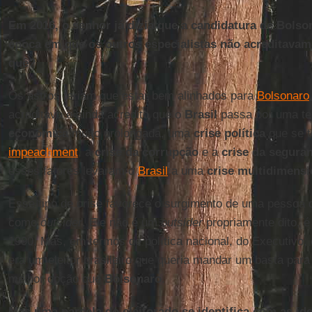
Em 2016, o senhor já dizia que a candidatura de Bolso
época em que os outros especialistas não acreditavam q
quê?
Os astros teriam que estar bem alinhados para
Bolsonaro
acreditava e ainda acredito que o
Brasil
passa por uma te
econômica
muito prolongada, uma
crise política
que se t
impeachment
, a
crise da corrupção
e a
crise da segura
esses fatores levaram o
Brasil
a uma
crise multidimensi
Esse tipo de crise favorece o surgimento de uma pessoa 
como
outsider
. Ele não é um
outsider
propriamente dito, é
1990. Mas, em termos de política nacional, do Executivo,
era um eleitor brasileiro que queria mandar um basta para 
melhor opção que
Bolsonaro
.
Mas uma parcela do eleitorado se identifica com as id