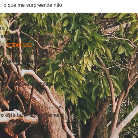
o, o que me surpreende não
s no eleitorado. Primeiro,
asse política em geral. Ele
é o
antipetismo
, a rejeição ao
petistas o
Moro
era um
está, de certa forma,
ento da Polícia Federal e
utonomia nos últimos anos.
ro
está fazendo ou promete
no federal, inclusive o