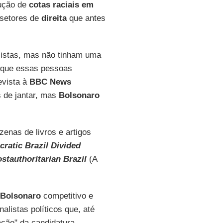
dução de
cotas raciais em
e setores de
direita
que antes
istas, mas não tinham uma
o que essas pessoas
evista à
BBC News
 de jantar, mas
Bolsonaro
enas de livros e artigos
ratic Brazil Divided
ostauthoritarian Brazil
(A
Bolsonaro
competitivo e
listas políticos que, até
ção" da candidatura.