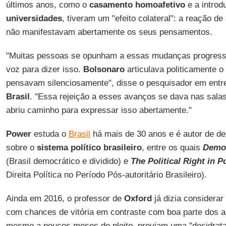
últimos anos, como o
casamento homoafetivo
e a intro
universidades
, tiveram um "efeito colateral": a reação d
não manifestavam abertamente os seus pensamentos.
"Muitas pessoas se opunham a essas mudanças progress
voz para dizer isso.
Bolsonaro
articulava politicamente 
pensavam silenciosamente", disse o pesquisador em entr
Brasil
.
"Essa rejeição a esses avanços se dava nas salas
abriu caminho para expressar isso abertamente."
Power
estuda o
Brasil
há mais de 30 anos e é autor de dez
sobre o
sistema político brasileiro
, entre os quais
Democ
(Brasil democrático e dividido) e
The Political Right in P
Direita Política no Período Pós-autoritário Brasileiro).
Ainda em 2016, o professor de
Oxford
já dizia considerar
com chances de vitória em contraste com boa parte dos ana
mesmo a poucos meses do pleito, previam uma "desidrata