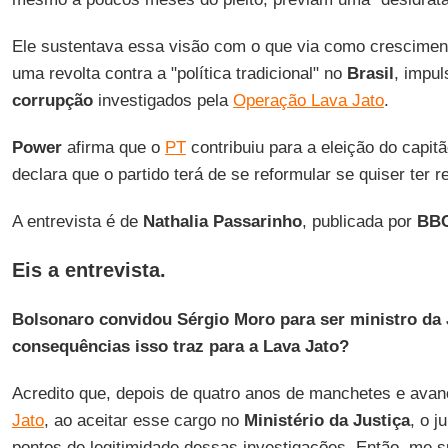
Ele sustentava essa visão com o que via como crescime
uma revolta contra a "política tradicional" no
Brasil
, impu
corrupção
investigados pela
Operação Lava Jato
.
Power
afirma que o
PT
contribuiu para a eleição do capit
declara que o partido terá de se reformular se quiser ter r
A entrevista é de
Nathalia Passarinho
, publicada por
BBC
Eis a entrevista.
Bolsonaro convidou Sérgio Moro para ser ministro da J
consequências isso traz para a Lava Jato
?
Acredito que, depois de quatro anos de manchetes e ava
Jato
, ao aceitar esse cargo no
Ministério da Justiça
, o j
pontos de legitimidade dessas investigações. Então, me s