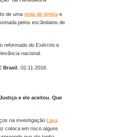
nto de uma
onda de direita
e
lsionada pelos escândalos de
ão reformado do Exército e
elevância nacional.
 Brasil
, 02-11-2018.
ustiça e ele aceitou. Que
nços na investigação
Lava
uiz coloca em risco alguns
urpreende que ele tenha