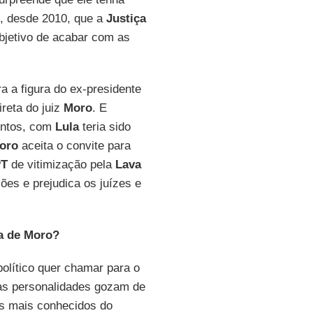
, desde 2010, que a
Justiça
bjetivo de acabar com as
a a figura do ex-presidente
ireta do juiz
Moro
. E
ontos, com
Lula
teria sido
oro
aceita o convite para
PT
de vitimização pela
Lava
ções e prejudica os juízes e
a de Moro?
político quer chamar para o
as personalidades gozam de
 mais conhecidos do