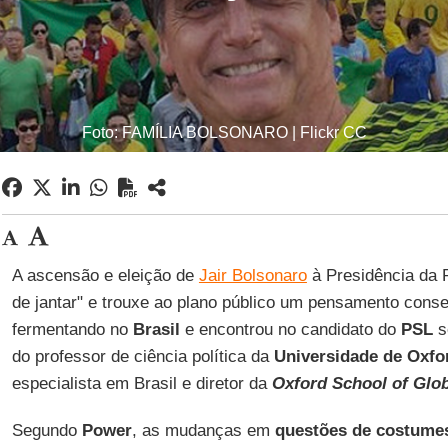
Foto: FAMÍLIA BOLSONARO | Flickr CC
A ascensão e eleição de
Jair Bolsonaro
à Presidência da R
de jantar" e trouxe ao plano público um pensamento cons
fermentando no
Brasil
e encontrou no candidato do
PSL
s
do professor de ciência política da
Universidade de Oxf
especialista em Brasil e diretor da
Oxford School of Glob
Segundo
Power
, as mudanças em
questões de costum