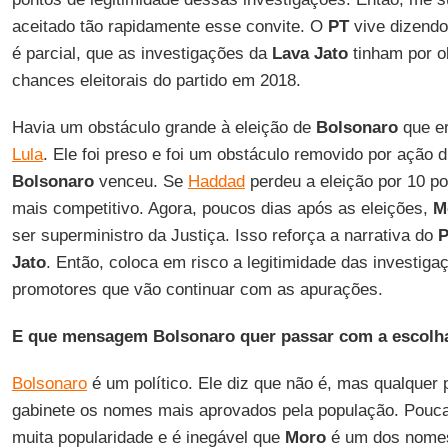
aceitado tão rapidamente esse convite. O
PT
vive dizendo
é parcial, que as investigações da
Lava Jato
tinham por o
chances eleitorais do partido em 2018.
Havia um obstáculo grande à eleição de
Bolsonaro
que er
Lula
. Ele foi preso e foi um obstáculo removido por ação d
Bolsonaro
venceu. Se
Haddad
perdeu a eleição por 10 p
mais competitivo. Agora, poucos dias após as eleições,
M
ser superministro da Justiça. Isso reforça a narrativa do
Jato
. Então, coloca em risco a legitimidade das investiga
promotores que vão continuar com as apurações.
E que mensagem Bolsonaro quer passar com a escolh
Bolsonaro
é um político. Ele diz que não é, mas qualquer 
gabinete os nomes mais aprovados pela população. Pouc
muita popularidade e é inegável que
Moro
é um dos nomes