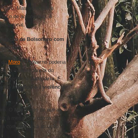
inheiro. Mas acho que a
forço de autonomia). A
peracional.
a relação de Bolsonaro com
 Supremo?
a do
Moro
no governo poderia
retos à independência do
o
defender o
Judiciário
. E
ação à
polícia
e à
violência
eiro. O
Moro
vem de outra
ntar à mesa com outros
ra com relação à atuação