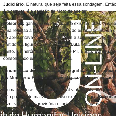
Judiciário
. É natural que seja feita essa sondagem. Entã
é o convite, é a decisão de Moro de aceitar.
Bolsonaro
ganhou a eleição porque existiam duas clivagen
uma rejeição a 'tudo o que está aí', do e
stablishment,
da cl
se apresentava como
outsider
. Mas a segunda clivagem 
partido e à figura do ex-presidente
Lula
. Para muitos anti
santo, um herói dessa luta contra o
PT
. Então,
Bolsonaro
consolidando esse laço
antipetista
.
A nomeação de Moro não pode significar um fortalecim
do Ministério Público em investigações de corrupção?
É uma hipótese. A
Polícia Federal
vinha ganhando muita a
Não precisa de mais um impulso externo. O que
Bolsona
fazer via medida provisória é juntar vários órgãos do gover
COAF
, para o superministério da Justiça.