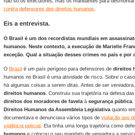
não só os executores, mas os mandantes para desmonta
contra defensores dos direitos humanos
.
Eis a entrevista.
O Brasil é um dos recordistas mundiais em assassinato
humanos. Neste contexto, a execução de Marielle Fra
exceção. Qual a situação desses crimes no país e por
O
Brasil
é um país perigoso para defensores de
direitos
humanos no Brasil é uma atividade de risco. Sobre o cas
há algumas coisas a serem ditas. Antes de ser vereadora
direitos humanos
. Construiu sua trajetória na defesa da
direitos dos moradores de favela
à
segurança pública
.
Direitos Humanos da Assembleia Legislativa
quanto em 
documentava e denunciava vários tipos de
violação aos d
violência policial
. Ela tinha uma longa trajetória como de
humanos
e colocou o seu mandato de vereadora a serviço