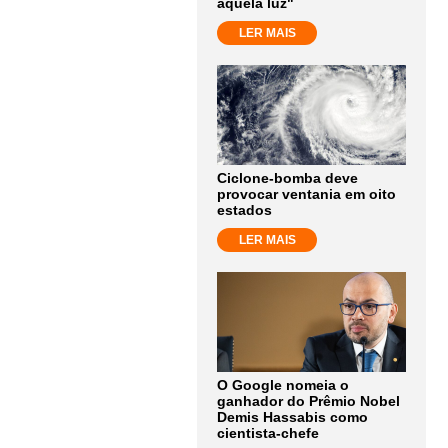
aquela luz"
LER MAIS
Ciclone-bomba deve
provocar ventania em oito
estados
LER MAIS
O Google nomeia o
ganhador do Prêmio Nobel
Demis Hassabis como
cientista-chefe