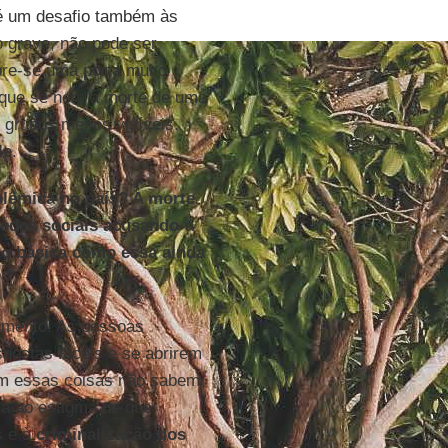
 é um desafio também às
o grave, não pode ser
bre-se uma porta muito
rque se nem a morte de uma
 grupos menos visíveis.
le
.
olêmica no país? A morte
redes sociais acusando-a
ão básica como essa ainda
imento. As pessoas
postas fáceis e se abrirem
zem essas coisas não sabem
va ao estigma de que
s e à
criminalização dos