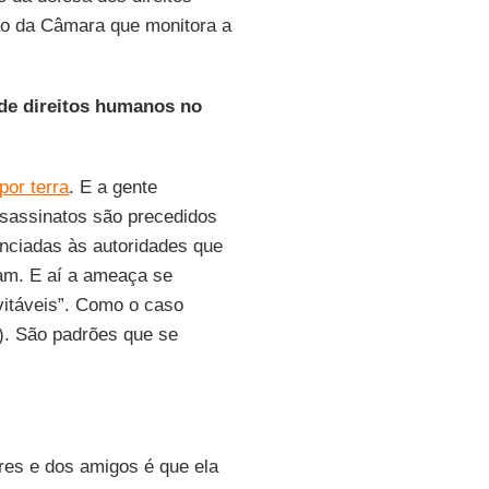
ão da Câmara que monitora a
 de direitos humanos no
 por terra
. E a gente
ssassinatos são precedidos
ciadas às autoridades que
uam. E aí a ameaça se
vitáveis”. Como o caso
). São padrões que se
ores e dos amigos é que ela