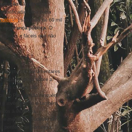
mentação
são
direitos
qualificada. Uma outra
violência
; são mais de 60 mil
s segurança pública
. O
 rápidas e fáceis que não
ta de muitos parlamentares
 o impacto disso sobre a
% dos crimes são
os no País, então ninguém
to é investigação e também
stos à violência.
sse média, do Sudeste ser
periferia de Fortaleza.