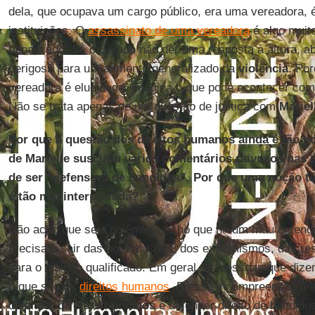
dela, que ocupava um cargo público, era uma vereadora,
instituições. O
assassinato de uma vereadora
é algo muit
banalizado. Se o Estado não der uma resposta à altura, a
perigosa para um aumento generalizado da
violência
. Po
vereadora é elucidada, imagina o que pode acontecer com
Não se trata apenas de um questão de justiça com
Mariel
Por que a questão dos direitos humanos ainda é tão p
de Marielle suscitou vários comentários raivosos nas 
de ser “defensora de bandidos”. Por que uma noção t
é tão mal interpretada?
Não acho que seja polêmico. Acho que há um mau entend
precisam sair das polarizações, dos extremismos, das res
para o diálogo qualificado. Em geral, as pessoas que di
o que são os
direitos humanos
. E essa incompreensão le
defender
direitos humanos
é defender direito de bandido