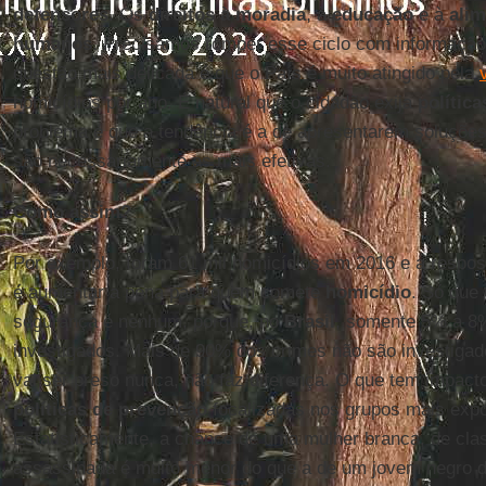
defensores
. Os
direitos à moradia
, à
educação
e à
ali
humanos
. Precisamos romper esse ciclo com informação 
questão mais delicada é que o País é muito atingido pela
homicídios por ano. É natural que o cidadão exija
política
problema é que a tendência é a de apresentarem soluções
são necessariamente as mais efetivas.
Como assim?
Por exemplo, foram 61 mil homicídios em 2016 e a respos
é aumentar a pena para quem comete
homicídio
. Só que
segurança é nenhum, porque, no
Brasil
, somente 5% a 8
investigados. Mais de 90% dos crimes não são investigad
vai ser preso nunca, não faz diferença. O que tem impac
políticas de prevenção
focalizadas nos grupos mais expo
Estatisticamente, a chance de uma mulher branca, de cla
assassinada é muito menor do que a de um jovem negro da 