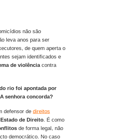
homicídios não são
o leva anos para ser
xecutores, de quem aperta o
ntes sejam identificados e
ma de violência
contra
o rio foi apontada por
 A senhora concorda?
m defensor de
direitos
o
Estado de Direito
. É como
nflitos
de forma legal, não
cto democrático. No caso