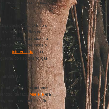
is visíveis são escolhidas.
da investigação. O foco é
 o varejo do
tráfico
de
 esse modelo não reduziu o
s segura. Foi esse modelo
to pela
intervenção
não é
a guerra, do uso das
forças
s minorias?
o
machismo
, pelo
racismo
,
sentido, de fato,
Marielle
era
 o tamanho da mobilização
aíses.