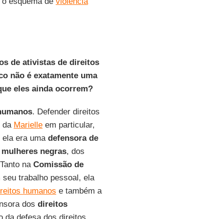
r o esquema de
violência
s de ativistas de direitos
nco não é exatamente uma
 que eles ainda ocorrem?
 humanos
. Defender direitos
o da
Marielle
em particular,
, ela era uma
defensora de
s
mulheres negras
, dos
 Tanto na
Comissão de
seu trabalho pessoal, ela
ireitos humanos
e também a
fensora dos
direitos
 da defesa dos direitos