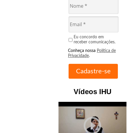
Eu concordo em
receber comunicações.
Conheça nossa
Política de
Privacidade
.
Vídeos IHU
play_circle_outline