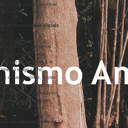
nizacional que de qualquer
titucionais.
sões de movimentos sociais
tarização. Até porque os
s superiores, não são
uma dose de autonomia, o
nsamento e agir como
 cenas terríveis, tristes,
m confronto com outros
os territórios vulneráveis,
o para que se matassem
is
.
que são poucas vezes