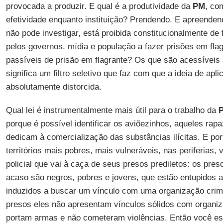
provocada a produzir. E qual é a produtividade da
PM
, co
efetividade enquanto instituição? Prendendo. E apreenden
não pode investigar, está proibida constitucionalmente de 
pelos governos, mídia e população a fazer prisões em fla
passíveis de prisão em flagrante? Os que são acessíveis 
significa um filtro seletivo que faz com que a ideia de apli
absolutamente distorcida.
Qual lei é instrumentalmente mais útil para o trabalho da
porque é possível identificar os aviõezinhos, aqueles rap
dedicam à comercialização das substâncias ilícitas. E po
territórios mais pobres, mais vulneráveis, nas periferias, 
policial que vai à caça de seus presos prediletos: os pre
acaso são negros, pobres e jovens, que estão entupidos a
induzidos a buscar um vínculo com uma organização crim
presos eles não apresentam vínculos sólidos com organi
portam armas e não cometeram violências. Então você est