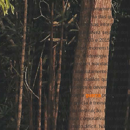
Sim, isso nos conduz à questão do comportamento. A violên
tragédia nacional, a polícia do Brasil é uma das que mai
menos entre os países que fornecem essas informações.
subestimados. No Rio de Janeiro, que talvez seja um do
registro desses fatos, tivemos entre 2003 e 2015, 11.343
ações policiais. Policiais muitas vezes morrem também, 
bélico é negativa também para eles. A ideologia que rege a
policiais é a da guerra. E se cumpre um mandado da socied
fisicamente os inimigos, o que é absolutamente incompatí
polícia, porque não há inimigos, há cidadãos que são sus
colocando em risco a vida de terceiros e devem ser contid
ameaças. Isso nada tem a ver com a
guerra
propriamente
sejam similares. Quando toda a polícia é treinada para eli
passa a ser alvo de um ataque de destruição. Isso é esca
possível tentar mudar essa cultura corporativa tão violen
mudança estrutural, mas seria muito difícil. Não valeria 