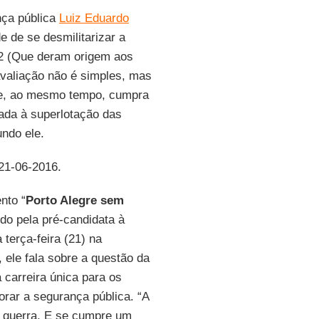
nça pública
Luiz Eduardo
 de se desmilitarizar a
2 (Que deram origem aos
valiação não é simples, mas
al e, ao mesmo tempo, cumpra
ada à superlotação das
undo ele.
 21-06-2016.
nto “
Porto Alegre sem
do pela pré-candidata à
 terça-feira (21) na
, ele fala sobre a questão da
 carreira única para os
orar a segurança pública. “A
 da guerra. E se cumpre um