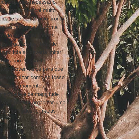
élicos quando necessário.
ierarquia vertical muito
lidade se define pelo pronto-
gentes humanos de forma
a havido muitas mudanças,
mais organizados. Mas de
 polícia só deveria imitar
. Mas não é essa a
eitos, prover meios para que
i se organizar como se fosse
mas esses momentos
plexidade e da magnitude
. Você não vai organizar uma
ia ter unidades formadas