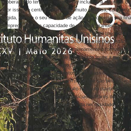
soberania do território, recorrendo inclusive a recursos b
Por isso, se centraliza de forma muito rigorosa, com uma h
rígida, porque o seu método de ação para cumprir sua fina
emprego, que é a capacidade de deslocar grandes contin
eficiente e rápida. Portanto, se justifica, ainda que tenh
com sofisticação, meios eletrônicos, os exércitos estão 
qualquer forma, compreende-se plenamente o formato. Uma
essa estrutura do exército se a finalidade fosse a mesma
finalidade. A polícia tem como finalidade a garantia de dir
se pratique a garantia de direitos. E se é assim, como va
um exército? Claro que há confrontos que são bélicos, 
correspondem a um número muito reduzido diante da com
das tarefas que se impõem às polícias militares do Brasil
instituição inteira para atender 1% da necessidade. Poder
especificamente para essa finalidade.
E por isso a polícia é tão letal?