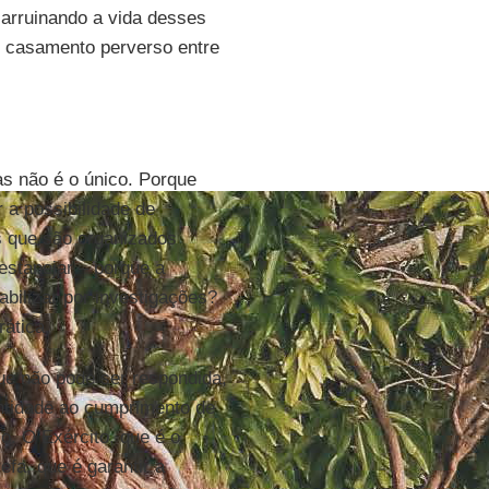
arruinando a vida desses
m casamento perverso entre
as não é o único. Porque
 a possibilidade de
s que são organizados
stanejar – porque a
nsabilizar por investigações?
rática.
ue não pode ser respondida,
entidade ao cumprimento de
o. O Exército, que é o
efa, que é garantir a