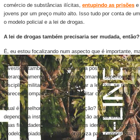
comércio de substâncias ilícitas,
entupindo as prisões
e 
jovens por um preço muito alto. Isso tudo por conta de u
o modelo policial e a lei de drogas.
A lei de drogas também precisaria ser mudada, então?
É, eu estou focalizando num aspecto que é importante, m
então pode-se dizer que se deve conceder à Polícia Militar
investigar também. Mas como seria possível para agente
hierarquicamente, que seguem o comando superior sem pe
disciplina militar exige isso – aplicar a lei civil, se respo
Parece incompatível a natureza militar com esse tipo de p
Qual é a melhor forma de organização? É uma pergunta q
depende da instituição. A organização adapta uma certa 
suas finalidades. Então começamos identificando o objetiv
modelo copiado pela
PM
, se organiza para cumprir sua tar