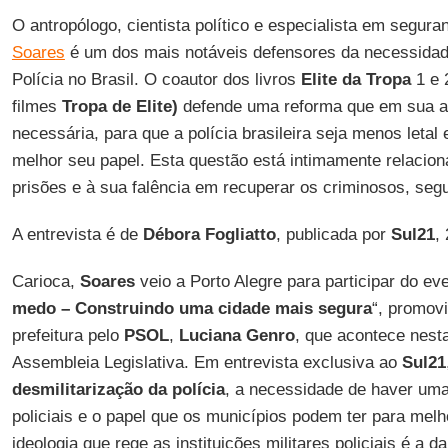
O antropólogo, cientista político e especialista em segura
Soares
é um dos mais notáveis defensores da necessidade
Polícia no Brasil. O coautor dos livros
Elite da Tropa
1 e 
filmes
Tropa de Elite)
defende uma reforma que em sua a
necessária, para que a polícia brasileira seja menos let
melhor seu papel. Esta questão está intimamente relacion
prisões e à sua falência em recuperar os criminosos, seg
A entrevista é de
Débora Fogliatto
, publicada por
Sul21
,
Carioca,
Soares
veio a Porto Alegre para participar do eve
medo – Construindo uma cidade mais segura
“, promovi
prefeitura pelo
PSOL
,
Luciana Genro
, que acontece nesta
Assembleia Legislativa. Em entrevista exclusiva ao
Sul21
desmilitarização da polícia
, a necessidade de haver uma
policiais e o papel que os municípios podem ter para melh
ideologia que rege as instituições militares policiais é a