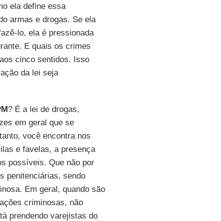
mo ela define essa
do armas e drogas. Se ela
fazê-lo, ela é pressionada
grante. E quais os crimes
aos cinco sentidos. Isso
cação da lei seja
PM
? É a lei de drogas,
azes em geral que se
rtanto, você encontra nos
vilas e favelas, a presença
sos possíveis. Que não por
s penitenciárias, sendo
inosa. Em geral, quando são
zações criminosas, não
á prendendo varejistas do