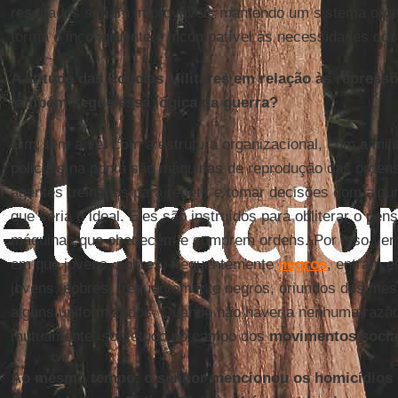
resultados seriam improváveis mantendo um sistema orga
forma é incongruente e incompatível às necessidades cons
A atitude das Polícias Militares em relação às repres
também segue essa lógica da guerra?
Sim, tem a ver com a estrutura organizacional, com a mili
policiais na ponta são máquinas de reprodução das orden
agentes treinados para refletir e tomar decisões com alg
que seria o ideal. Eles são instruídos para obliterar o pe
máquinas que obedecem e cumprem ordens. Por isso vemos
em que jovens, pobres, frequentemente
negros
, entram e
jovens, pobres, frequentemente negros, oriundos dos mesm
alguns uniformizados. Quando não haveria nenhuma razã
mutuamente, sobretudo no campo dos
movimentos socia
Ao mesmo tempo, o senhor mencionou os homicídios 