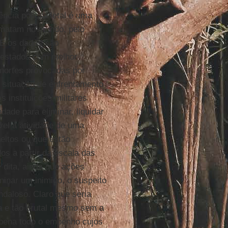
cia policial letal é uma
s matam no mundo, pelo
 E os dados são
s estados com melhor
 mortes provocadas por
a situação de enfrentamento
s instituições militares
ade para eliminar, liquidar
vel à atividade de uma
peitos ou que estão
os a partir da escala das
 dita, ainda que ações
minar um inimigo, o suspeito
ndaloso. Claro que seria
ta e tão brutal mesmo sem a
a pena todo o empenho cujos