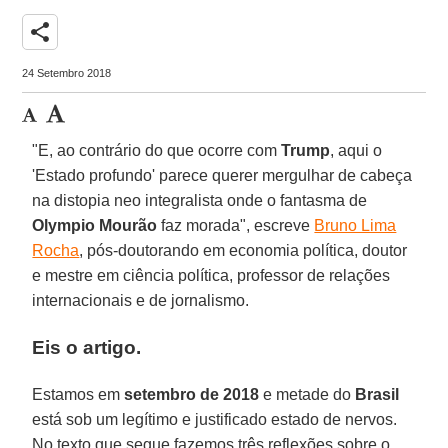
share
24 Setembro 2018
"E, ao contrário do que ocorre com
Trump
, aqui o
'Estado profundo' parece querer mergulhar de cabeça
na distopia neo integralista onde o fantasma de
Olympio Mourão
faz morada", escreve
Bruno Lima
Rocha
, pós-doutorando em economia política, doutor
e mestre em ciência política, professor de relações
internacionais e de jornalismo.
Eis o artigo.
Estamos em
setembro de 2018
e metade do
Brasil
está sob um legítimo e justificado estado de nervos.
No texto que segue fazemos três reflexões sobre o