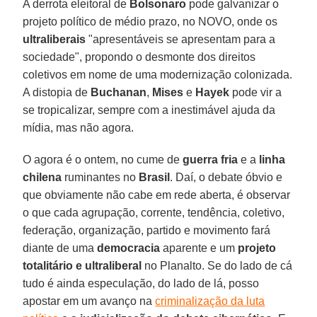
A derrota eleitoral de
Bolsonaro
pode galvanizar o
projeto político de médio prazo, no NOVO, onde os
ultraliberais
"apresentáveis se apresentam para a
sociedade", propondo o desmonte dos direitos
coletivos em nome de uma modernização colonizada.
A distopia de
Buchanan
,
Mises
e
Hayek
pode vir a
se tropicalizar, sempre com a inestimável ajuda da
mídia, mas não agora.
O agora é o ontem, no cume de
guerra fria
e a
linha
chilena
ruminantes no
Brasil
. Daí, o debate óbvio e
que obviamente não cabe em rede aberta, é observar
o que cada agrupação, corrente, tendência, coletivo,
federação, organização, partido e movimento fará
diante de uma
democracia
aparente e um
projeto
totalitário e ultraliberal
no Planalto. Se do lado de cá
tudo é ainda especulação, do lado de lá, posso
apostar em um avanço na
criminalização da luta