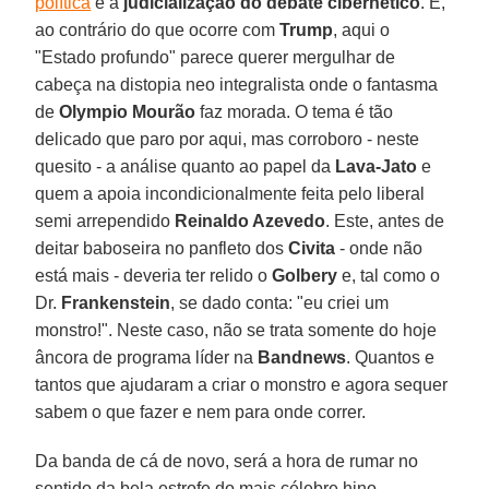
política
e a
judicialização do debate cibernético
. E,
ao contrário do que ocorre com
Trump
, aqui o
"Estado profundo" parece querer mergulhar de
cabeça na distopia neo integralista onde o fantasma
de
Olympio Mourão
faz morada. O tema é tão
delicado que paro por aqui, mas corroboro - neste
quesito - a análise quanto ao papel da
Lava-Jato
e
quem a apoia incondicionalmente feita pelo liberal
semi arrependido
Reinaldo Azevedo
. Este, antes de
deitar baboseira no panfleto dos
Civita
- onde não
está mais - deveria ter relido o
Golbery
e, tal como o
Dr.
Frankenstein
, se dado conta: "eu criei um
monstro!". Neste caso, não se trata somente do hoje
âncora de programa líder na
Bandnews
. Quantos e
tantos que ajudaram a criar o monstro e agora sequer
sabem o que fazer e nem para onde correr.
Da banda de cá de novo, será a hora de rumar no
sentido da bela estrofe do mais célebre hino