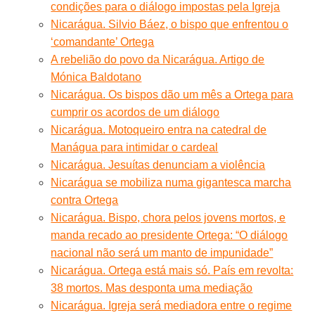
condições para o diálogo impostas pela Igreja
Nicarágua. Silvio Báez, o bispo que enfrentou o
‘comandante’ Ortega
A rebelião do povo da Nicarágua. Artigo de
Mónica Baldotano
Nicarágua. Os bispos dão um mês a Ortega para
cumprir os acordos de um diálogo
Nicarágua. Motoqueiro entra na catedral de
Manágua para intimidar o cardeal
Nicarágua. Jesuítas denunciam a violência
Nicarágua se mobiliza numa gigantesca marcha
contra Ortega
Nicarágua. Bispo, chora pelos jovens mortos, e
manda recado ao presidente Ortega: “O diálogo
nacional não será um manto de impunidade”
Nicarágua. Ortega está mais só. País em revolta:
38 mortos. Mas desponta uma mediação
Nicarágua. Igreja será mediadora entre o regime