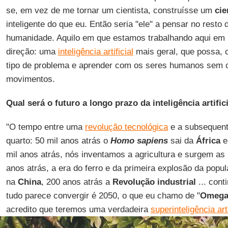
se, em vez de me tornar um cientista, construísse um
cie
inteligente do que eu. Então seria "ele" a pensar no resto
humanidade. Aquilo em que estamos trabalhando aqui em
direção: uma
inteligência artificial
mais geral, que possa, 
tipo de problema e aprender com os seres humanos sem c
movimentos.
Qual será o futuro a longo prazo da inteligência artific
"O tempo entre uma
revolução tecnológica
e a subsequent
quarto: 50 mil anos atrás o
Homo sapiens
sai da
África
e
mil anos atrás, nós inventamos a agricultura e surgem as 
anos atrás, a era do ferro e da primeira explosão da popu
na
China
, 200 anos atrás a
Revolução industrial
... cont
tudo parece convergir é 2050, o que eu chamo de "
Omeg
acredito que teremos uma verdadeira
superinteligência arti