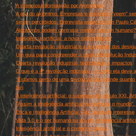
A silenciosa dominação por Algoritmos
A era do algoritmo. Empresas e governos "veem" s
serem percebidos. Entrevista especial com Paulo C
Algoritmos podem contratar melhor que um humano?
Inteligência artificial: a nova dependência?
Quarta revolução industrial e a sociedade dos desig
Um guia para compreender a quarta Revolução Indust
Quarta revolução industrial, tecnologias e impactos
O que é a 4ª revolução industrial - e como ela deve 
“Estamos perto de uma revolução tão grande quanto 
Siri
A inteligência artificial: o superego do século XXI. Ar
''Assim a inteligência artificial vai dominar o mund
Ética e Inteligência Artificial. Dez áreas de interesse
Vida 3.0 e o ser humano na era da inteligência artifici
Inteligência artificial e o comércio global