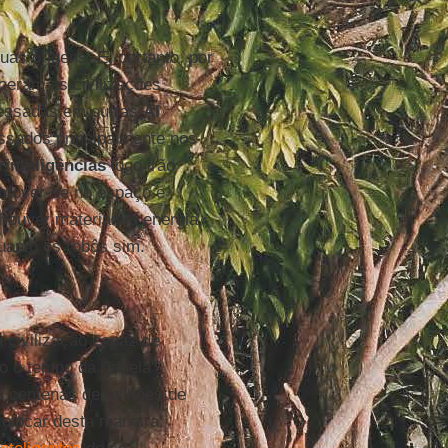
as origens. E, portanto, por
ceram as civilizações.
ressadas em outras
AI
essados principalmente nos
rinteligências
logo irão
 mover-se no espaço e
houver materiais e energia.
uanto os robôs sim.
 civilização capaz de
o o tempo da "janela"
s centenas de milhões de
olocar desta maneira: