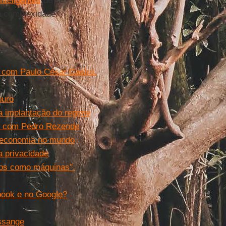
inteligentes
de se
a complexidade.
l com Paulo César Castro.
ouro
a implantação do regime
ial com Pedro Rezende
da economia no mundo
da privacidade
rmos como máquinas".
book e no Google?
ssange