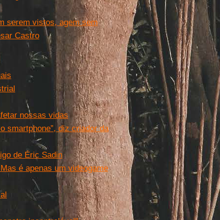
em serem vistos, agem sem
ésar Castro
uais
rial
afetar nossas vidas
o smartphone”, diz criador da
tigo de Éric Sadin
o''. Mas é apenas um videogame
al