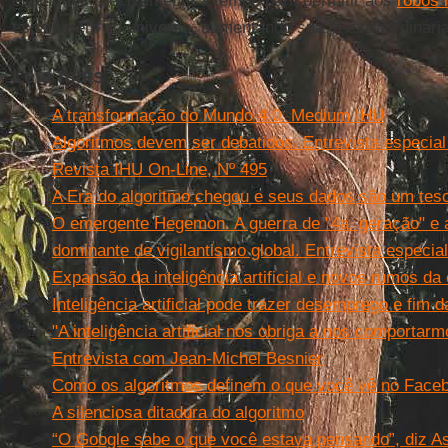
evoluímos precisamente a tempo para permitir aos
robôs 
espalharem no universo, aumentando sua já extraordinári
Leia mais
A transformação do Mundo 4.0. Medium IHU
Algoritmos devem ser debatidos. Entrevista especia
Revista IHU On-Line, Nº 495
A Era do algoritmo chegou e seus dados são um tes
O emergente Hegemon. A guerra de "4a. geração" e 
dominante de vigilantismo global. Entrevista espec
Expansão da inteligência artificial e novos rumos 
Inteligência artificial pode trazer desemprego e fim 
"A inteligência artificial nos obriga a nos comporta
Entrevista com Jean-Michel Besnier
Como os algoritmos definem o que você vê no Face
A silenciosa ditadura do algoritmo
“O Google sabe o que você estava pensando”, diz A