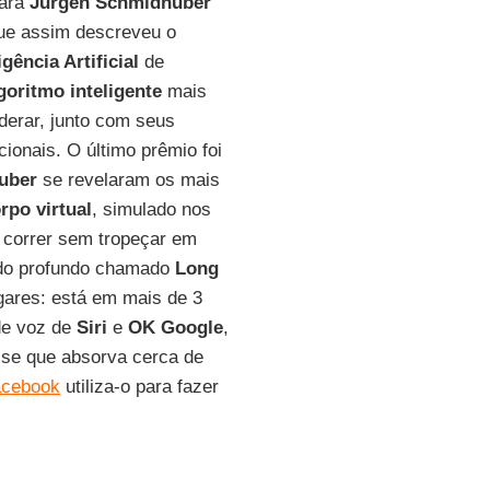
mará
Jürgen Schmidhuber
e assim descreveu o
gência Artificial
de
goritmo inteligente
mais
iderar, junto com seus
cionais. O último prêmio foi
uber
se revelaram os mais
rpo virtual
, simulado nos
 correr sem tropeçar em
do profundo chamado
Long
gares: está em mais de 3
de voz de
Siri
e
OK Google
,
-se que absorva cerca de
acebook
utiliza-o para fazer