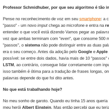
Professor Schmidhuber, por que seu algoritmo é tão 
Pense no reconhecimento de voz em seu
smartphone
: a 
"passo" - um novo
imput
chega ao microfone e entra na
r
entender o que você está dizendo Vamos pegar as palavra
vez que ambas terminam com "
even
", que consome 500 m
"passos", o
sistema
não pode distinguir entre as duas pal
era o seu começo. Antes da adoção pelo
Google
e
Apple
possível: se entre dois dados, havia mais de 10 "passos" 
LSTM
, ao contrário, consegue lidar corretamente com inpu
isso também é ótima para a tradução de frases longas, on
palavras depende do que foi dito antes.
No que está trabalhando hoje?
No meu sonho de garoto. Quando eu tinha 15 anos queria 
meu herói
Albert Einstein
. Mas então percebi que eu ter