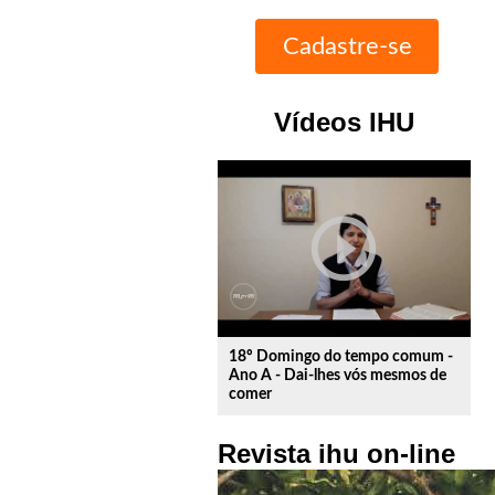
Vídeos IHU
play_circle_outline
18º Domingo do tempo comum -
Ano A - Dai-lhes vós mesmos de
comer
Revista ihu on-line