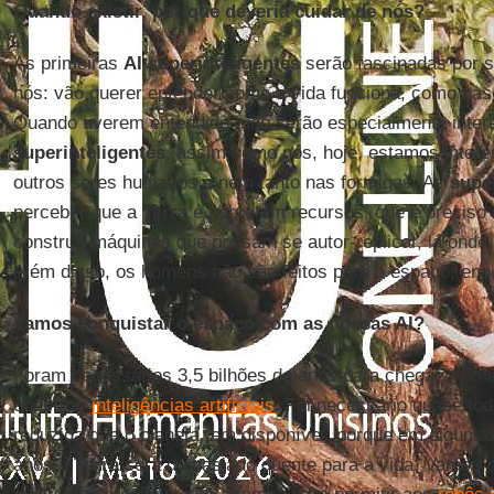
Quando existir, por que deveria cuidar de nós?
As primeiras
AI superinteligentes
serão fascinadas por su
nós: vão querer entender como a vida funciona, como nas
Quando tiverem entendido tudo serão especialmente inte
superinteligentes
, assim como nós, hoje, estamos inter
outros seres humanos e nem tanto nas formigas. As
supe
perceber que a
Terra
é pobre em recursos, que é preciso
construir máquinas que possam se autor-replicar, lá onde 
Além disso, os homens não são feitos para o espaço, enq
Vamos conquistar o espaço com as nossas AI?
Foram necessários 3,5 bilhões de anos para chegar a uma
construir
inteligências artificiais
. Foi necessário quase tod
reduzida que o planeta tem disponível, porque em alguma
anos a
Terra
será demasiado quente para a vida. Vamos c