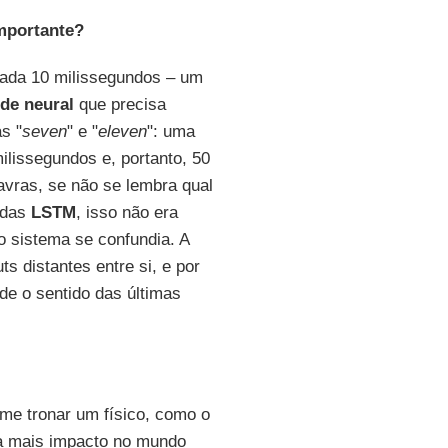
importante?
cada 10 milissegundos – um
ede neural
que precisa
s "
seven
" e "
eleven
": uma
ilissegundos e, portanto, 50
avras, se não se lembra qual
das
LSTM
, isso não era
o sistema se confundia. A
ts distantes entre si, e por
de o sentido das últimas
me tronar um físico, como o
ia mais impacto no mundo