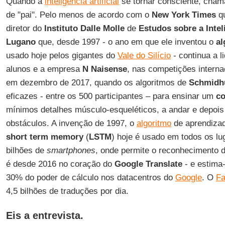
Quando a
inteligência artificial
se tornar consciente, cha
de "pai". Pelo menos de acordo com o
New York Times
qu
diretor do
Instituto Dalle Molle
de
Estudos sobre a Inteli
Lugano
que, desde 1997 - o ano em que ele inventou o
al
usado hoje pelos gigantes do
Vale do Silício
- continua a l
alunos e a empresa
N Naisense
, nas competições interna
em dezembro de 2017, quando os algoritmos de
Schmidh
eficazes - entre os 500 participantes – para ensinar um
co
mínimos detalhes músculo-esqueléticos, a andar e depois
obstáculos. A invenção de 1997, o
algoritmo
de aprendiza
short term memory
(
LSTM
) hoje é usado em todos os lu
bilhões de
smartphones
, onde permite o reconhecimento 
é desde 2016 no coração do
Google Translate
- e estima
30% do poder de cálculo nos datacentros do
Google
. O
F
4,5 bilhões de traduções por dia.
Eis a entrevista.