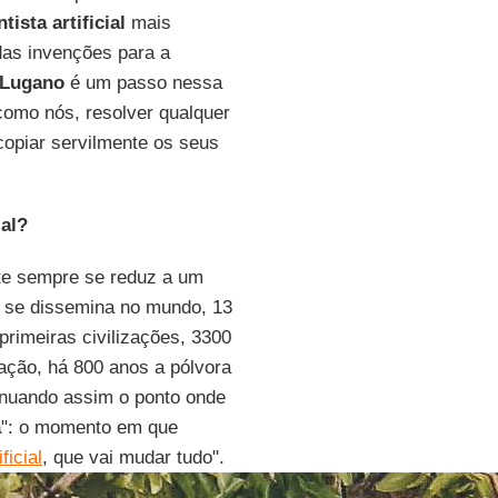
ntista artificial
mais
 das invenções para a
Lugano
é um passo nessa
como nós, resolver qualquer
opiar servilmente os seus
ial?
e sempre se reduz a um
 se dissemina no mundo, 13
primeiras civilizações, 3300
lação, há 800 anos a pólvora
inuando assim o ponto onde
a
": o momento em que
ficial
, que vai mudar tudo".