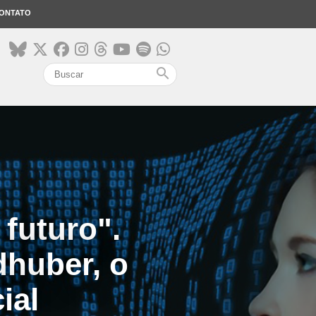
ONTATO
search
 futuro".
dhuber, o
ial