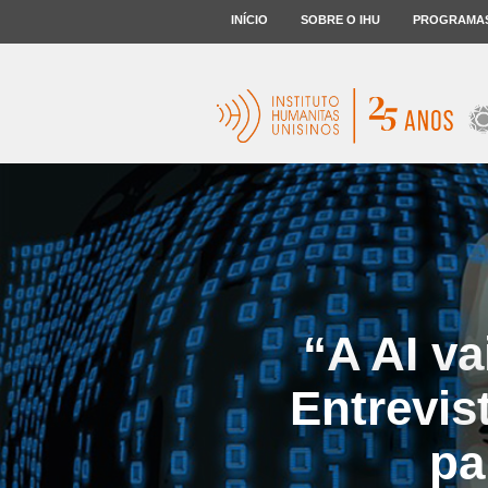
INÍCIO
SOBRE O IHU
PROGRAMA
“A AI va
Entrevis
pa