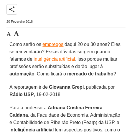
share
20 Fevereiro 2018
Como serão os
empregos
daqui 20 ou 30 anos? Eles
se reinventarão? Essas dúvidas surgem quando
falamos de
inteligência artificial
. Isso porque muitas
profissões serão substituídas e darão lugar à
automação
. Como ficará o
mercado de trabalho
?
A reportagem é de
Giovanna Grepi
, publicada por
Rádio USP
, 19-02-2018.
Para a professora
Adriana Cristina Ferreira
Caldana
, da Faculdade de Economia, Administração
e Contabilidade de Ribeirão Preto (Fearp) da USP, a
i
nteligência artificial
tem aspectos positivos, como o