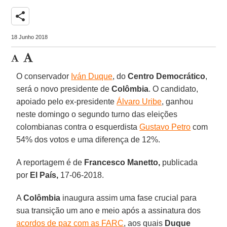
share
18 Junho 2018
O conservador
Iván Duque
, do
Centro Democrático
,
será o novo presidente de
Colômbia
. O candidato,
apoiado pelo ex-presidente
Álvaro Uribe
, ganhou
neste domingo o segundo turno das eleições
colombianas contra o esquerdista
Gustavo Petro
com
54% dos votos e uma diferença de 12%.
A reportagem é de
Francesco Manetto,
publicada
por
El País,
17-06-2018.
A
Colômbia
inaugura assim uma fase crucial para
sua transição um ano e meio após a assinatura dos
acordos de paz com as FARC
, aos quais
Duque