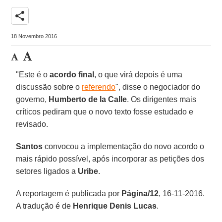
share
18 Novembro 2016
"Este é o
acordo final
, o que virá depois é uma
discussão sobre o
referendo
", disse o negociador do
governo,
Humberto de la Calle
. Os dirigentes mais
críticos pediram que o novo texto fosse estudado e
revisado.
Santos
convocou a implementação do novo acordo o
mais rápido possível, após incorporar as petições dos
setores ligados a
Uribe
.
A reportagem é publicada por
Página/12
, 16-11-2016.
A tradução é de
Henrique Denis Lucas
.