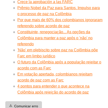
Crece la aprobación a las FARC
Prêmio Nobel da Paz para Santos. Impulso para
o processo de paz na Colômbia
Por que mais de 60% dos colombianos ignoraram
referendo sobre acordo de paz
Constituinte, renegociação... As opções da
Colômbia para manter a paz após o 'não' no
referendo
'Não' em plebiscito sobre paz na Colômbia põe
Farc em limbo jurídico
O futuro da Colômbia após a população rejeitar o
acordo com as Farc
Em votação apertada, colombianos rejeitam
acordo de paz com as Farc
4 pontos para entender o que acontece na
Colômbia após rejeição do acordo de paz
⚠️
Comunicar erro