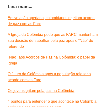
Leia mais...
Em votação apertada, colombianos rejeitam acordo
de paz com as Farc
A Igreja da Colômbia pede que as FARC mantenham
sua decisão de trabalhar pela paz após o “Não” do
referendo
"Não" aos Acordos de Paz na Colômbia: o papel da
Igreja
O futuro da Colômbia após a população rejeitar o
acordo com as Farc
Os jovens gritam pela paz na Colômbia
4 pontos para entender o que acontece na Colômbia