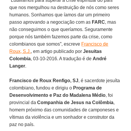
“Lutávamos para superar a crise espiritual do país
que nos mergulhou na destruição de nós como seres
humanos. Sonhamos que íamos dar um primeiro
passo aprovando a negociação com as
FARC
, mas
não conseguimos o que queríamos. Seguramente
porque nós também fazemos parte da crise, como
colombianos que somos”, escreve
Francisco de
Roux, S.J.
, em artigo publicado por
Jesuitas
Colombia
, 03-10-2016. A tradução é de
André
Langer
.
Francisco de Roux Renfigo, SJ
, é sacerdote jesuíta
colombiano, fundou e dirigiu o
Programa de
Desenvolvimento e Paz do Madalena Médio
, foi
provincial da
Companhia de Jesus na Colômbia
,
homem próximo das comunidades de camponeses e
vítimas da violência e um sonhador e construtor da
paz no país.