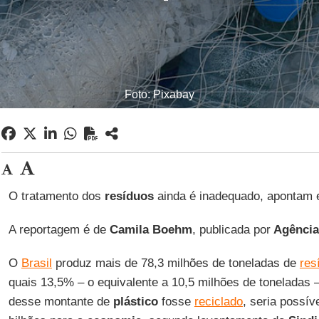
Foto: Pixabay
O tratamento dos
resíduos
ainda é inadequado, apontam e
A reportagem é de
Camila Boehm
, publicada por
Agência
O
Brasil
produz mais de 78,3 milhões de toneladas de
res
quais 13,5% – o equivalente a 10,5 milhões de toneladas 
desse montante de
plástico
fosse
reciclado
, seria possív