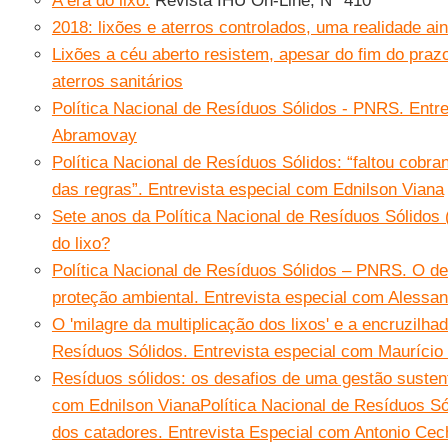
A era do lixo.
Revista IHU On-Line, N° 410
2018: lixões e aterros controlados, uma realidade ain
Lixões a céu aberto resistem, apesar do fim do prazo
aterros sanitários
Política Nacional de Resíduos Sólidos - PNRS. Entr
Abramovay
Política Nacional de Resíduos Sólidos: “faltou cobr
das regras”. Entrevista especial com Ednilson Viana
Sete anos da Política Nacional de Resíduos Sólidos 
do lixo?
Política Nacional de Resíduos Sólidos – PNRS. O des
proteção ambiental. Entrevista especial com Alessa
O 'milagre da multiplicação dos lixos' e a encruzilha
Resíduos Sólidos. Entrevista especial com Mauríci
Resíduos sólidos: os desafios de uma gestão sustent
com Ednilson Viana
Política Nacional de Resíduos Só
dos catadores. Entrevista Especial com Antonio Cec