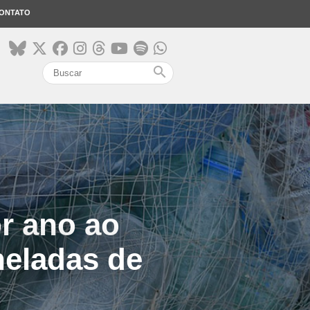
ONTATO
search
or ano ao
neladas de