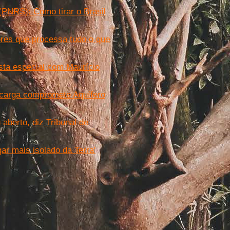
(PNRS): Como tirar o Brasil
dores que processa tudo o que
ista especial com Maurício
ecarga compromete Aquífero
aberto, diz Tribunal de
r mais isolado da Terra'