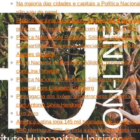
Na maioria das cidades e capitais a Política Nacion
não saiu do papel
Política Nacional de Resíduos Sólidos não é priorid
públicos. Entrevista especial com Carlos Silva Filho
Política Nacional de Resíduos Sólidos. Logística re
Compartilhada. Entrevista especial com Dan Moche 
Alvares da Silva
Plano Nacional de Resíduos Sólidos: "prevenção é o n
com Lina Pimentel
Política Nacional de Resíduos Sólidos: a responsabil
especial com Elisabeth Grimberg
Prorrogação dos lixões: um retrocesso ambiental e so
com Antonio Silvio Hendges
Lixo Zero
América Latina joga 145 mil toneladas de lixo orgâni
FAO alerta que 30% de toda a comida produzida no m
De cara com o lixo do Programa Nuclear Brasileiro