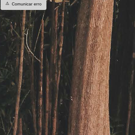
⚠️
Comunicar erro