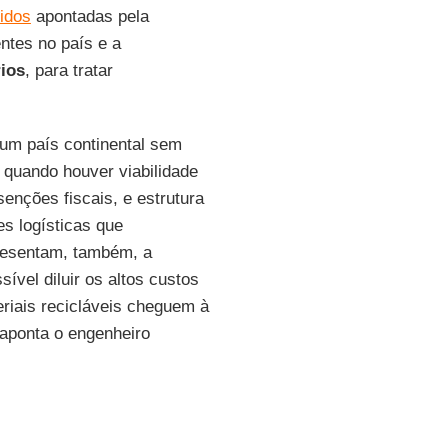
lidos
apontadas pela
ntes no país e a
rios
, para tratar
m país continental sem
 quando houver viabilidade
enções fiscais, e estrutura
es logísticas que
esentam, também, a
ssível diluir os altos custos
eriais recicláveis cheguem à
 aponta o engenheiro