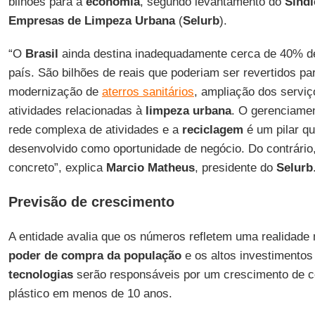
bilhões para a
economia
, segundo levantamento do
Sindi
Empresas de Limpeza Urbana
(
Selurb
).
“O
Brasil
ainda destina inadequadamente cerca de 40% de
país. São bilhões de reais que poderiam ser revertidos pa
modernização de
aterros sanitários
, ampliação dos serviç
atividades relacionadas à
limpeza urbana
. O gerenciame
rede complexa de atividades e a
reciclagem
é um pilar q
desenvolvido como oportunidade de negócio. Do contrário,
concreto”, explica
Marcio Matheus
, presidente do
Selurb
Previsão de crescimento
A entidade avalia que os números refletem uma realidade
poder de compra da população
e os altos investimentos
tecnologias
serão responsáveis por um crescimento de c
plástico em menos de 10 anos.