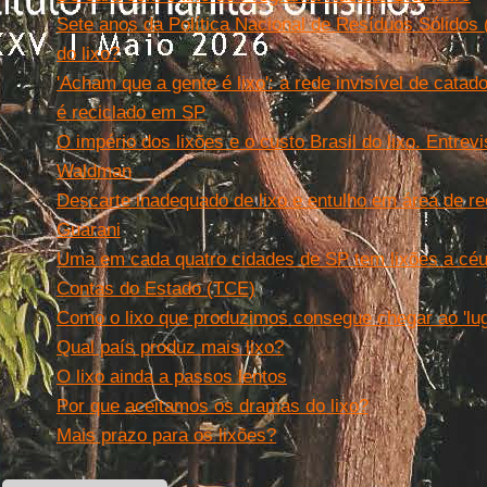
Sete anos da Política Nacional de Resíduos Sólidos 
do lixo?
'Acham que a gente é lixo': a rede invisível de cata
é reciclado em SP
O império dos lixões e o custo Brasil do lixo. Entrev
Waldman
Descarte inadequado de lixo e entulho em área de r
Guarani
Uma em cada quatro cidades de SP tem lixões a céu 
Contas do Estado (TCE)
Como o lixo que produzimos consegue chegar ao 'luga
Qual país produz mais lixo?
O lixo ainda a passos lentos
Por que aceitamos os dramas do lixo?
Mais prazo para os lixões?