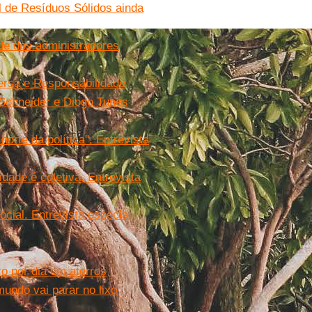
al de Resíduos Sólidos ainda
ade dos administradores
versa e Responsabilidade
Schneider e Diogo Tunes
orte da política". Entrevista
idade é coletiva. Entrevista
cial. Entrevista especial
co por dia em aterros
undo vai parar no lixo