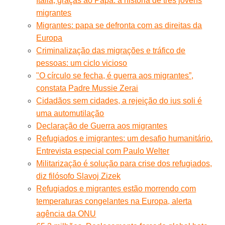
Itália, graças ao Papa: a história de três jovens
migrantes
Migrantes: papa se defronta com as direitas da
Europa
Criminalização das migrações e tráfico de
pessoas: um ciclo vicioso
"O círculo se fecha, é guerra aos migrantes”,
constata Padre Mussie Zerai
Cidadãos sem cidades, a rejeição do ius soli é
uma automutilação
Declaração de Guerra aos migrantes
Refugiados e imigrantes: um desafio humanitário.
Entrevista especial com Paulo Welter
Militarização é solução para crise dos refugiados,
diz filósofo Slavoj Zizek
Refugiados e migrantes estão morrendo com
temperaturas congelantes na Europa, alerta
agência da ONU