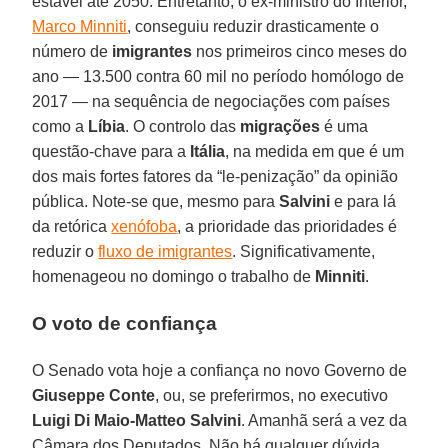
estável até 2050. Entretanto, o ex-ministro do Interior,
Marco Minniti
, conseguiu reduzir drasticamente o
número de
imigrantes
nos primeiros cinco meses do
ano — 13.500 contra 60 mil no período homólogo de
2017 — na sequência de negociações com países
como a
Líbia
. O controlo das
migrações
é uma
questão-chave para a
Itália
, na medida em que é um
dos mais fortes fatores da “le-penização” da opinião
pública. Note-se que, mesmo para
Salvini
e para lá
da retórica
xenófoba
, a prioridade das prioridades é
reduzir o
fluxo de imigrantes
. Significativamente,
homenageou no domingo o trabalho de
Minniti
.
O voto de confiança
O Senado vota hoje a confiança no novo Governo de
Giuseppe Conte
, ou, se preferirmos, no executivo
Luigi Di Maio-Matteo Salvini
. Amanhã será a vez da
Câmara dos Deputados. Não há qualquer dúvida