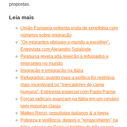
propostas.
Leia mais
União Europeia enfrenta onda de xenofobia com
números sobre imigração
"Os migrantes obrigam o mundo a escolher".
Entrevista com Alejandro Solalinde
Pesquisa revela alta rejeição a refugiados e
imigrantes no mundo
Imigração e emigração na Itália
Refugiados: quanto mais a política for restritiva,
mais incentivará os “mercadores de carne
humana”. Entrevista especial com Paolo Parise
Forças radicais avançam na Itália em um cenário
sem maiorias claras
Matteo Renzi, populistas italianos & a Igreja
Pobreza e violência, depois o "renascimento" na