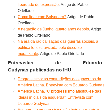
liberdade de expressão
. Artigo de Pablo
Ortellado
Como lidar com Bolsonaro?
Artigo de Pablo
Ortellado
A negação de Junho, quatro anos depois
. Artigo
de Pablo Ortellado
Na era da radicalização das guerras sociais, a
política foi escravizada pelo discurso
moralizante
. Artigo de Pablo Ortellado
Entrevistas de
Eduardo
Gudynas
publicadas no IHU
Progressismo: as contradições dos governos da
América Latina. Entrevista com Eduardo Gudynas
América Latina. “O progressismo afastou-se das
ideias iniciais da esquerda”. Entrevista com
Eduardo Gudynas
Esquerda e progressismo são hoje duas coisas