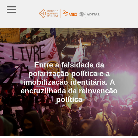
Entre a falsidade da
polarização política e a
imobilização identitária. A
encruzilhada da reinvenção
política