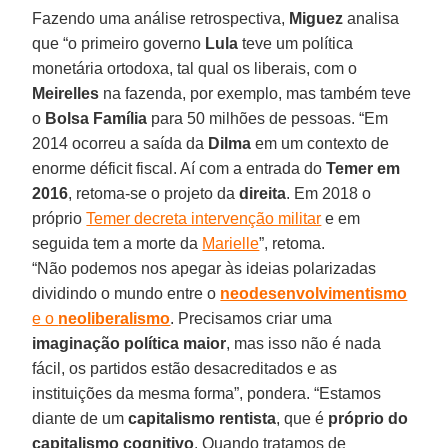
Fazendo uma análise retrospectiva,
Miguez
analisa
que “o primeiro governo
Lula
teve um política
monetária ortodoxa, tal qual os liberais, com o
Meirelles
na fazenda, por exemplo, mas também teve
o
Bolsa Família
para 50 milhões de pessoas. “Em
2014 ocorreu a saída da
Dilma
em um contexto de
enorme déficit fiscal. Aí com a entrada do
Temer em
2016
, retoma-se o projeto da
direita
. Em 2018 o
próprio
Temer decreta intervenção militar
e em
seguida tem a morte da
Marielle
”, retoma.
“Não podemos nos apegar às ideias polarizadas
dividindo o mundo entre o
neodesenvolvimentismo
e o
neoliberalismo
. Precisamos criar uma
imaginação política maior
, mas isso não é nada
fácil, os partidos estão desacreditados e as
instituições da mesma forma”, pondera. “Estamos
diante de um
capitalismo rentista
, que é
próprio do
capitalismo cognitivo
. Quando tratamos de