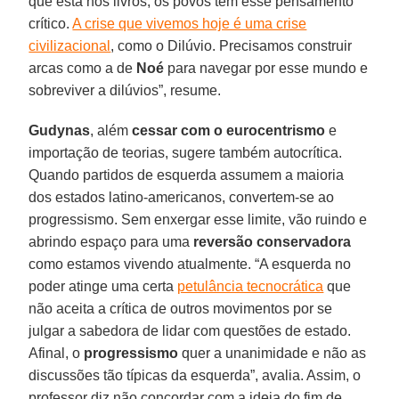
que está nos livros, os povos têm esse pensamento
crítico.
A crise que vivemos hoje é uma crise
civilizacional
, como o Dilúvio. Precisamos construir
arcas como a de
Noé
para navegar por esse mundo e
sobreviver a dilúvios”, resume.
Gudynas
, além
cessar com o eurocentrismo
e
importação de teorias, sugere também autocrítica.
Quando partidos de esquerda assumem a maioria
dos estados latino-americanos, convertem-se ao
progressismo. Sem enxergar esse limite, vão ruindo e
abrindo espaço para uma
reversão conservadora
como estamos vivendo atualmente. “A esquerda no
poder atinge uma certa
petulância tecnocrática
que
não aceita a crítica de outros movimentos por se
julgar a sabedora de lidar com questões de estado.
Afinal, o
progressismo
quer a unanimidade e não as
discussões tão típicas da esquerda”, avalia. Assim, o
professor diz não concordar com a ideia do fim de