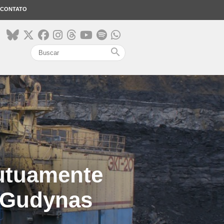
CONTATO
search
mutuamente
o Gudynas