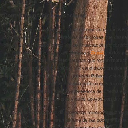
que fluye desde la corrupción.
Contextos políticos y sociales
Un cuarto aspecto es que la actual corrupción extractivi
componentes de algunas personas ambiciosas que desean l
ello se suma su papel como vía de financiación de partid
por ejemplo distintos casos en
Bolivia
y
Brasil
con los par
y en
Chile
, con casi todos los partidos que tenían represe
caso chileno con
SQM
involucró a 4 candidatos presidenc
diputados y dos ministros en el gobierno
Piñera
, y siete p
dineros. De esta manera, el sistema político queda compr
ya que ella cumple un papel de proveedora de dineros esp
campañas de publicidad, actos y otros apoyos partidarios 
A su vez, los promotores de proyectos mineros apelan a el
sus actividades. Encuentran allí una de las pocas vías pa
asegurarse concesiones, impedir controles efectivos u ocu