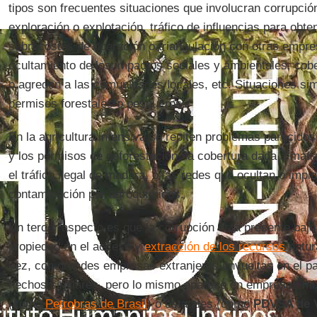
tipos son frecuentes situaciones que involucran corrupció
exploración o explotación, tráfico de influencias para obten
sobrecostos de operación o triangulación con otras empre
ocultamiento de los impactos sociales y ambientales, cobe
o agreden a las comunidades locales, etc. Situaciones sim
permisos forestales o pesqueros.
En la agricultura intensiva se repiten problemas parecidos
y los permisos de deforestación, la cobertura dada a mafi
el tráfico ilegal de madera, o las redes que ocultan o impi
contaminación por agroquímicos.
Un tercer aspecto es que la corrupción está presente baj
propiedad en el acceso y
extracción de los recursos
natur
vez, con grandes empresas extranjeras envueltas en el p
hechos similares, pero lo mismo aparece en empresas mix
(como
Petrobras de Brasil
) o estatales (como
PDVSA de 