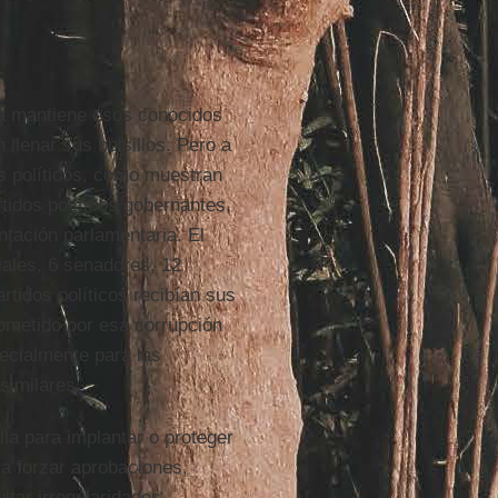
sta mantiene esos conocidos
lenar sus bolsillos. Pero a
os políticos, como muestran
tidos políticos gobernantes,
ntación parlamentaria. El
iales, 6 senadores, 12
artidos políticos recibían sus
ometido por esa corrupción
ecialmente para las
similares.
la para implantar o proteger
ra forzar aprobaciones,
ltar irregularidades