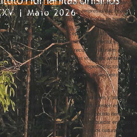
PetroEcuador
en
Ecuador
, y que en ambos casos fueron a
gobiernos). La esperanza que las empresas nacionales, c
fueran inmunes a la corrupción extractivista se ha derrum
Recordemos aquí que el concepto de extractivismo no es
por ejemplo de minería o agricultura. En efecto, esa idea s
particulares de apropiación de recursos naturales pero e
procedimientos intensivos de altos impactos ambientales,
materias primas. Se alude a casos específicos como la me
las perforaciones de gran profundidad de las petroleras, el
monocultivos de transgénicos.
Precisemos también que estas conclusiones y las que sig
todos los emprendimientos extractivistas estén envueltos
hay muchos casos donde eso no se ha podido demostrar. 
evidencia son tendencias sectoriales al quedar en claro 
este tipo de apropiaciones de los recursos naturales que