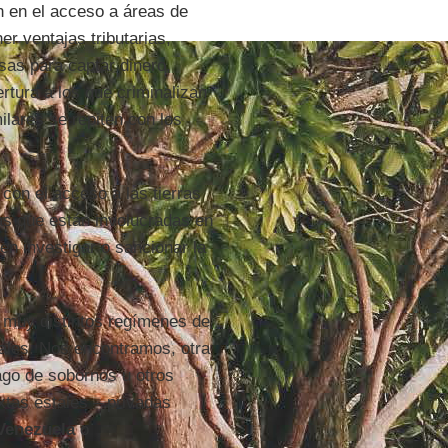
n en el acceso a áreas de
er ventajas tributarias,
sas para captar dinero,
rtura a los que criminalizan
ilares se repiten con los
 con el acceso a las tierras
as que están involucradas en
den investigar o sancionar la
o muy distintos regímenes de
ales. Nos encontramos, otra
ago de sobornos u otros
tas estales – privadas
Venezuela
o