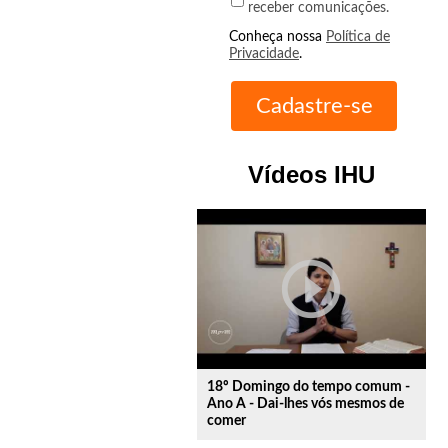
receber comunicações.
Conheça nossa
Política de
Privacidade
.
Vídeos IHU
play_circle_outline
18º Domingo do tempo comum -
Ano A - Dai-lhes vós mesmos de
comer