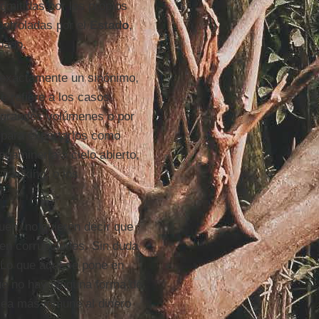
dmitidas por los propios
ontroladas por el
Estado
,
bado.
 exactamente un sinónimo,
e refiere a los casos
n grandes volúmenes o por
 para exportarlos como
gaminería a cielo abierto,
 fracking, o los
uen, no quieren decir que
 en corrupciones. Sin duda
Lo que aquí se pone en
que no hay ninguna forma de
 sea más inmune al dinero