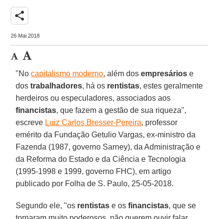
share
26 Mai 2018
"No
capitalismo moderno
, além dos
empresários
e
dos
trabalhadores
, há os
rentistas
, estes geralmente
herdeiros ou especuladores, associados aos
financistas
, que fazem a gestão de sua riqueza",
escreve
Luiz Carlos Bresser-Pereira
, professor
emérito da Fundação Getulio Vargas, ex-ministro da
Fazenda (1987, governo Sarney), da Administração e
da Reforma do Estado e da Ciência e Tecnologia
(1995-1998 e 1999, governo FHC), em artigo
publicado por Folha de S. Paulo, 25-05-2018.
Segundo ele, "os
rentistas
e os
financistas
, que se
tornaram muito poderosos, não querem ouvir falar