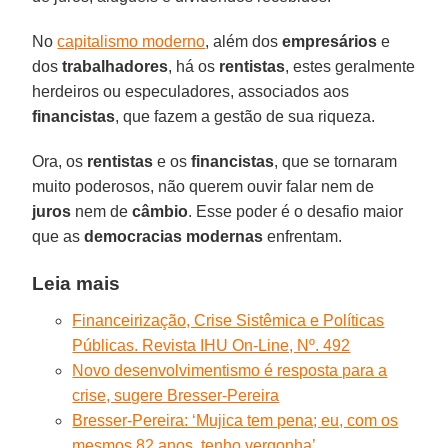
No
capitalismo moderno
, além dos
empresários
e
dos
trabalhadores
, há os
rentistas
, estes geralmente
herdeiros ou especuladores, associados aos
financistas
, que fazem a gestão de sua riqueza.
Ora, os
rentistas
e os
financistas
, que se tornaram
muito poderosos, não querem ouvir falar nem de
juros
nem de
câmbio
. Esse poder é o desafio maior
que as
democracias modernas
enfrentam.
Leia mais
Financeirização, Crise Sistêmica e Políticas
Públicas. Revista IHU On-Line, Nº. 492
Novo desenvolvimentismo é resposta para a
crise, sugere Bresser-Pereira
Bresser-Pereira: ‘Mujica tem pena; eu, com os
mesmos 82 anos, tenho vergonha’