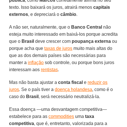
pública
, como
Marcos
corretamente afirma no seu
texto. Isso baixará os juros, atrairá menos
capitais
externos
, e depreciará o
câmbio
.
A não ser, naturalmente, que o
Banco Central
não
esteja muito interessado em baixá-los porque acredita
que o
Brasil
deve crescer com
poupança externa
ou
porque acha que
taxas de juros
muito mais altas do
que as dos demais países são necessárias para
manter a
inflação
sob controle, ou porque bons juros
interessam aos
rentistas
.
Mas não basta ajustar a
conta fiscal
e
reduzir os
juros
. Se o país tiver a
doença holandesa
, como é o
caso do
Brasil
, será necessário neutralizá-la.
Essa doença —uma desvantagem competitiva—
estabelece para as
commodities
uma
taxa
competitiva
, que é, entretanto, valorizada para a