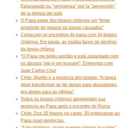
Episcopado su "vergüenza" por la "perversión"
de la Iglesia del país
O Papa exige dos bispos chilenos um “firme
propósito de reparar os danos causados”
Começam os encontros do papa com 34 bispos
chilenos. Em pauta, as muitas faces do declínio
da Igreja chilena
“O Papa me pediu perdão e está espantado com
os abusos; isto é um tsunami”. Entrevista com
Juan Carlos Cruz
Chile. Murillo e a renúncia dos bispos: “A Igreja
deve transformar-se de abrigo para abusadores
em abrigo para as vítimas”
Todos os bispos chilenos apresentam sua
renúncia ao Papa após o encontro de Roma
Chile. Dos 32 bispos no cargo, 30 entregaram ao
Papa suas renúncias
"Fato histórico, assim querem chegar às raízes".