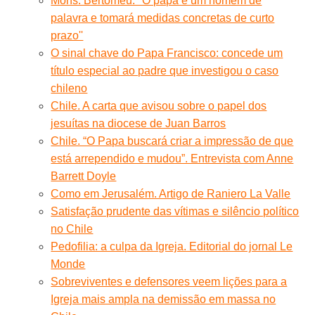
Mons. Bertomeu: ''O papa é um homem de
palavra e tomará medidas concretas de curto
prazo''
O sinal chave do Papa Francisco: concede um
título especial ao padre que investigou o caso
chileno
Chile. A carta que avisou sobre o papel dos
jesuítas na diocese de Juan Barros
Chile. “O Papa buscará criar a impressão de que
está arrependido e mudou”. Entrevista com Anne
Barrett Doyle
Como em Jerusalém. Artigo de Raniero La Valle
Satisfação prudente das vítimas e silêncio político
no Chile
Pedofilia: a culpa da Igreja. Editorial do jornal Le
Monde
Sobreviventes e defensores veem lições para a
Igreja mais ampla na demissão em massa no