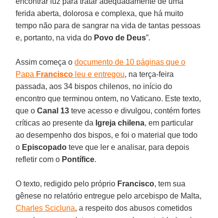
encontrar luz para tratar adequadamente de uma
ferida aberta, dolorosa e complexa, que há muito
tempo não para de sangrar na vida de tantas pessoas
e, portanto, na vida do
Povo de Deus
”.
Assim começa o
documento de 10 páginas que o
Papa
Francisco
leu e entregou
, na terça-feira
passada, aos 34 bispos chilenos, no início do
encontro que terminou ontem, no Vaticano. Este texto,
que o
Canal 13
teve acesso e divulgou, contém fortes
críticas ao presente da
Igreja
chilena
, em particular
ao desempenho dos bispos, e foi o material que todo
o
Episcopado
teve que ler e analisar, para depois
refletir com o
Pontífice
.
O texto, redigido pelo próprio
Francisco
, tem sua
gênese no relatório entregue pelo arcebispo de Malta,
Charles Scicluna
, a respeito dos abusos cometidos