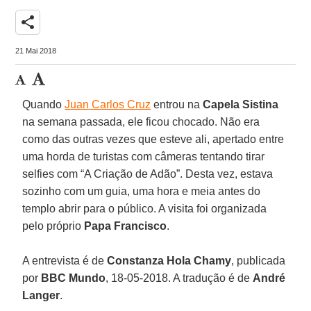
share
21 Mai 2018
Quando
Juan Carlos Cruz
entrou na
Capela Sistina
na semana passada, ele ficou chocado. Não era
como das outras vezes que esteve ali, apertado entre
uma horda de turistas com câmeras tentando tirar
selfies com “A Criação de Adão”. Desta vez, estava
sozinho com um guia, uma hora e meia antes do
templo abrir para o público. A visita foi organizada
pelo próprio
Papa Francisco
.
A entrevista é de
Constanza Hola Chamy
, publicada
por
BBC Mundo
, 18-05-2018. A tradução é de
André
Langer
.