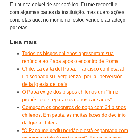
Eu nunca deixei de ser católico. Eu me reconciliei
com algumas partes da instituição, mas quero ações
concretas que, no momento, estou vendo e agradeço
por elas.
Leia mais
Todos os bispos chilenos apresentam sua
renúncia ao Papa após o encontro de Roma
Chile. La carta del Papa. Francisco confiesa al
Episcopado su "vergüenza" por la "perversión"
de la Iglesia del país
O Papa exige dos bispos chilenos um “firme
propósito de reparar os danos causados”
Começam os encontros do papa com 34 bispos
chilenos. Em pauta, as muitas faces do declínio
da Igreja chilena
“O Papa me pediu perdão e está espantado com