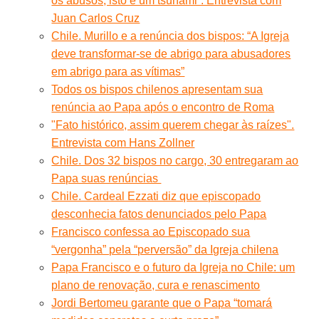
os abusos; isto é um tsunami”. Entrevista com
Juan Carlos Cruz
Chile. Murillo e a renúncia dos bispos: “A Igreja
deve transformar-se de abrigo para abusadores
em abrigo para as vítimas”
Todos os bispos chilenos apresentam sua
renúncia ao Papa após o encontro de Roma
"Fato histórico, assim querem chegar às raízes".
Entrevista com Hans Zollner
Chile. Dos 32 bispos no cargo, 30 entregaram ao
Papa suas renúncias
Chile. Cardeal Ezzati diz que episcopado
desconhecia fatos denunciados pelo Papa
Francisco confessa ao Episcopado sua
“vergonha” pela “perversão” da Igreja chilena
Papa Francisco e o futuro da Igreja no Chile: um
plano de renovação, cura e renascimento
Jordi Bertomeu garante que o Papa “tomará