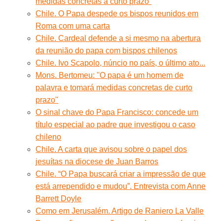
medidas concretas a curto prazo”
Chile. O Papa despede os bispos reunidos em
Roma com uma carta
Chile. Cardeal defende a si mesmo na abertura
da reunião do papa com bispos chilenos
Chile. Ivo Scapolo, núncio no país, o último ato...
Mons. Bertomeu: ''O papa é um homem de
palavra e tomará medidas concretas de curto
prazo''
O sinal chave do Papa Francisco: concede um
título especial ao padre que investigou o caso
chileno
Chile. A carta que avisou sobre o papel dos
jesuítas na diocese de Juan Barros
Chile. “O Papa buscará criar a impressão de que
está arrependido e mudou”. Entrevista com Anne
Barrett Doyle
Como em Jerusalém. Artigo de Raniero La Valle