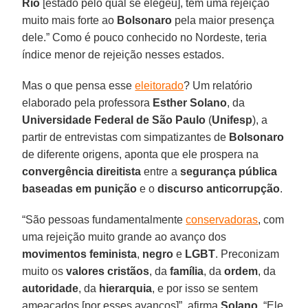
Rio
[estado pelo qual se elegeu], tem uma rejeição
muito mais forte ao
Bolsonaro
pela maior presença
dele.” Como é pouco conhecido no Nordeste, teria
índice menor de rejeição nesses estados.
Mas o que pensa esse
eleitorado
? Um relatório
elaborado pela professora
Esther Solano
, da
Universidade Federal de São Paulo
(
Unifesp
), a
partir de entrevistas com simpatizantes de
Bolsonaro
de diferente origens, aponta que ele prospera na
convergência direitista
entre a
segurança pública
baseadas em punição
e o
discurso anticorrupção
.
“São pessoas fundamentalmente
conservadoras
, com
uma rejeição muito grande ao avanço dos
movimentos feminista
,
negro
e
LGBT
. Preconizam
muito os
valores cristãos
, da
família
, da
ordem
, da
autoridade
, da
hierarquia
, e por isso se sentem
ameaçados [por esses avanços]”, afirma
Solano
. “Ele