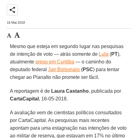
share
16 Mai 2018
Mesmo que esteja em segundo lugar nas pesquisas
de intenção de voto — atrás somente de
Lula
(
PT
),
atualmente
preso em Curitiba
— o caminho do
deputado federal
Jair Bolsonaro
(
PSC
) para tentar
chegar ao Planalto não promete ser fácil.
A reportagem é de
Laura Castanho
, publicada por
CartaCapital
, 16-05-2018.
A avaliação vem de cientistas políticos consultados
por CartaCapital. As pesquisas mais recentes
apontam para uma estagnação nas intenções de voto
ao militar de reserva, que estavam em 17% no último