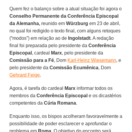
Quem fez o balanço sobre a atual situação foi agora o
Conselho Permanente da Conferência Episcopal
da
Alemanha,
reunido em
Würzburg
em 23 de abril,
no qual foi redigido o texto final, com alguns retoques
(“modos”) em relação ao de
Ingolstadt
. A redação
final foi preparada pelo presidente da
Conferência
Episcopal
, cardeal
Marx
, pelo presidente da
Comissão para a Fé
, Dom
Karl-Heinz Wiesemann
, e
pelo presidente da
Comissão Ecumênica
, Dom
Gehrard Feige
.
Agora, é tarefa do cardeal
Marx
informar todos os
membros da
Conferência Episcopal
e os dicastérios
competentes da
Cúria Romana
.
Enquanto isso, os bispos acolheram favoravelmente a
possibilidade de poder esclarecer e aprofundar o
problema em
Roma
. O objetivo do encontro será