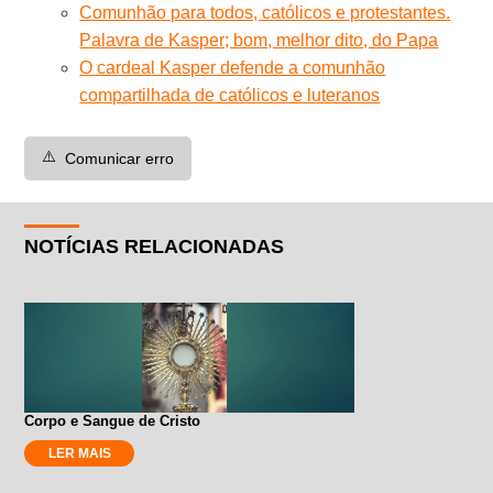
Comunhão para todos, católicos e protestantes.
Palavra de Kasper; bom, melhor dito, do Papa
O cardeal Kasper defende a comunhão
compartilhada de católicos e luteranos
⚠️
Comunicar erro
NOTÍCIAS RELACIONADAS
Corpo e Sangue de Cristo
LER MAIS