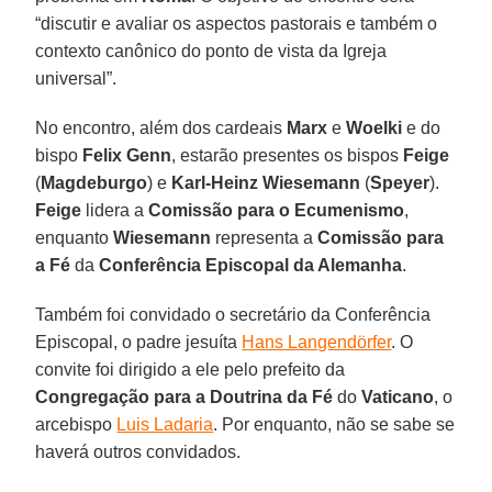
“discutir e avaliar os aspectos pastorais e também o
contexto canônico do ponto de vista da Igreja
universal”.
No encontro, além dos cardeais
Marx
e
Woelki
e do
bispo
Felix Genn
, estarão presentes os bispos
Feige
(
Magdeburgo
) e
Karl-Heinz Wiesemann
(
Speyer
).
Feige
lidera a
Comissão para o Ecumenismo
,
enquanto
Wiesemann
representa a
Comissão para
a Fé
da
Conferência Episcopal da Alemanha
.
Também foi convidado o secretário da Conferência
Episcopal, o padre jesuíta
Hans Langendörfer
. O
convite foi dirigido a ele pelo prefeito da
Congregação para a Doutrina da Fé
do
Vaticano
, o
arcebispo
Luis Ladaria
. Por enquanto, não se sabe se
haverá outros convidados.