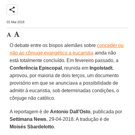
share
01 Mai 2018
O debate entre os bispos alemães sobre
conceder ou
não ao cônjuge evangélico a eucaristia
ainda não
está totalmente concluído. Em fevereiro passado, a
Conferência Episcopal
, reunida em
Ingolstadt
,
aprovou, por maioria de dois terços, um documento
provisório em que se anunciava a possibilidade de
admitir à eucaristia, sob determinadas condições, o
cônjuge não católico.
A reportagem é de
Antonio Dall’Osto
, publicada por
Settimana News
, 29-04-2018. A tradução é de
Moisés Sbardelotto
.