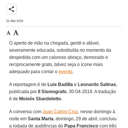
share
01 Mai 2018
O aperto de mão na chegada, gentil e afável,
severamente educada, substituída no momento da
despedida com um caloroso abraço, demorado e
reciprocamente grato, talvez seja o ícone mais
adequado para contar o
evento
.
A reportagem é de
Luis Badilla
e
Leonardo Salinas
,
publicada por
Il Sismografo
, 30-04-2018. A tradução
é de
Moisés Sbardelotto
.
A conversa com
Juan Carlos Cruz
, nesse domingo à
noite em
Santa Marta
, domingo, 29 de abril, concluiu
a rodada de audiências do
Papa Francisco
com três