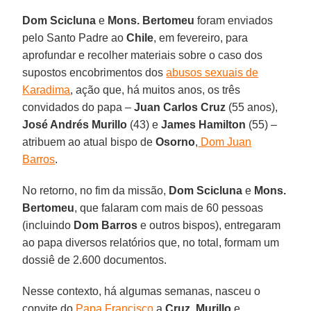
Dom Scicluna
e
Mons. Bertomeu
foram enviados
pelo Santo Padre ao
Chile
, em fevereiro, para
aprofundar e recolher materiais sobre o caso dos
supostos encobrimentos dos
abusos sexuais de
Karadima
, ação que, há muitos anos, os três
convidados do papa –
Juan Carlos Cruz
(55 anos),
José Andrés Murillo
(43) e
James Hamilton
(55) –
atribuem ao atual bispo de
Osorno
,
Dom Juan
Barros
.
No retorno, no fim da missão,
Dom Scicluna
e
Mons.
Bertomeu
, que falaram com mais de 60 pessoas
(incluindo
Dom Barros
e outros bispos), entregaram
ao papa diversos relatórios que, no total, formam um
dossiê de 2.600 documentos.
Nesse contexto, há algumas semanas, nasceu o
convite do
Papa Francisco
a
Cruz
,
Murillo
e