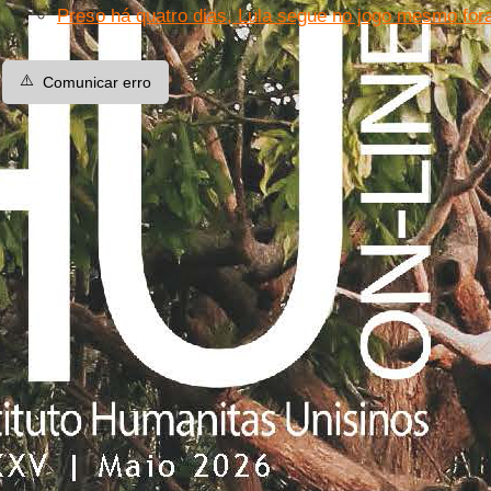
Preso há quatro dias, Lula segue no jogo mesmo fo
⚠️
Comunicar erro