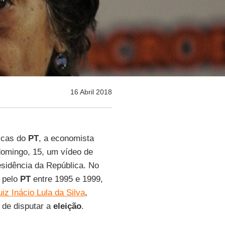
16 Abril 2018
icas do
PT
, a economista
 domingo, 15, um vídeo de
esidência da República. No
l pelo
PT
entre 1995 e 1999,
uiz Inácio Lula da Silva
,
 de disputar a
eleição
.