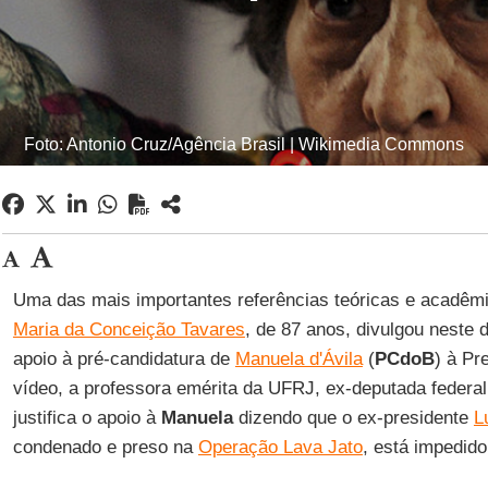
Foto: Antonio Cruz/Agência Brasil | Wikimedia Commons
Uma das mais importantes referências teóricas e acadêm
Maria da Conceição Tavares
, de 87 anos, divulgou neste
apoio à pré-candidatura de
Manuela d'Ávila
(
PCdoB
) à Pr
vídeo, a professora emérita da UFRJ, ex-deputada federa
justifica o apoio à
Manuela
dizendo que o ex-presidente
L
condenado e preso na
Operação Lava Jato
, está impedido