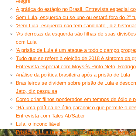
Alegre
A prática do estágio no Brasil. Entrevista especial 
Sem Lula, esquerda ou se une ou estará fora do 2º t
‘Sem Lula, esquerda não tem candidato’, diz historia
‘As derrotas da esquerda são filhas de suas divisõe
com Lula
'A prisão de Lula é um ataque a todo o campo progres
Tudo que se refere à eleição de 2018 é sintoma da gr
Entrevista especial com Moysés Pinto Neto, Rodrig
Análise da política brasileira após a prisão de Lula
Brasileiros se dividem sobre prisão de Lula e descon
Jato, diz pesquisa
Como criar filhos ponderados em tempos de ódio e p
"Há uma política de ódio paranoico que permite o des
Entrevista com Tales Ab'Saber
Lula, o inconciliável
Prisão de Lula reacende na PF pressão pelo lema “Ju