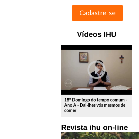
Vídeos IHU
play_circle_outline
18º Domingo do tempo comum -
Ano A - Dai-lhes vós mesmos de
comer
Revista ihu on-line