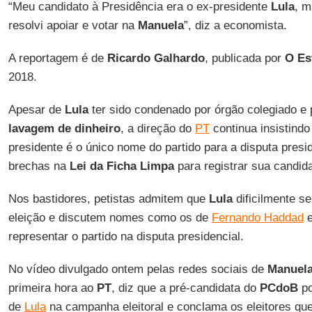
“Meu candidato à Presidência era o ex-presidente
Lula
, m
resolvi apoiar e votar na
Manuela
”, diz a economista.
A reportagem é de
Ricardo Galhardo
, publicada por
O Es
2018.
Apesar de
Lula
ter sido condenado por órgão colegiado e
lavagem de dinheiro
, a direção do
PT
continua insistindo
presidente é o único nome do partido para a disputa pres
brechas na
Lei da Ficha Limpa
para registrar sua candida
Nos bastidores, petistas admitem que
Lula
dificilmente se
eleição e discutem nomes como os de
Fernando Haddad
representar o partido na disputa presidencial.
No vídeo divulgado ontem pelas redes sociais de
Manuel
primeira hora ao
PT
, diz que a pré-candidata do
PCdoB
po
de
Lula
na campanha eleitoral e conclama os eleitores qu