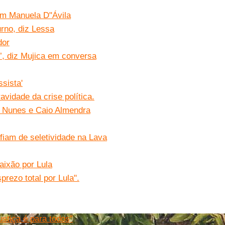
com Manuela D"Ávila
urno, diz Lessa
dor
s’, diz Mujica em conversa
sista'
avidade da crise política.
o Nunes e Caio Almendra
fiam de seletividade na Lava
aixão por Lula
prezo total por Lula".
stiça é para todos”