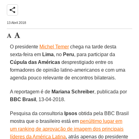
share
13 Abril 2018
O presidente
Michel Temer
chega na tarde desta
sexta-feira em
Lima
, no
Peru
, para participar da
Cúpula das Américas
desprestigiado entre os
formadores de opinião latino-americanos e com uma
agenda pouco relevante de encontros bilaterais.
A reportagem é de
Mariana Schreiber
, publicada por
BBC Brasil
, 13-04-2018.
Pesquisa da consultoria
Ipsos
obtida pela BBC Brasil
mostra que o brasileiro está em
penúltimo lugar em
um ranking de aprovação de imagem dos principais
líderes da América Latina
, atrás apenas do presidente