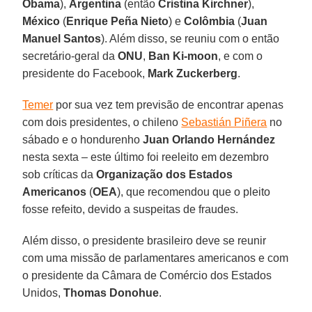
Obama
),
Argentina
(então
Cristina Kirchner
),
México
(
Enrique Peña Nieto
) e
Colômbia
(
Juan
Manuel Santos
). Além disso, se reuniu com o então
secretário-geral da
ONU
,
Ban Ki-moon
, e com o
presidente do Facebook,
Mark Zuckerberg
.
Temer
por sua vez tem previsão de encontrar apenas
com dois presidentes, o chileno
Sebastián Piñera
no
sábado e o hondurenho
Juan Orlando Hernández
nesta sexta – este último foi reeleito em dezembro
sob críticas da
Organização dos Estados
Americanos
(
OEA
), que recomendou que o pleito
fosse refeito, devido a suspeitas de fraudes.
Além disso, o presidente brasileiro deve se reunir
com uma missão de parlamentares americanos e com
o presidente da Câmara de Comércio dos Estados
Unidos,
Thomas Donohue
.