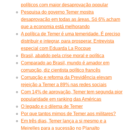
políticos com maior desaprovação popular
Pesquisa do governo Temer mostra
desaprovação em todas as áreas. Só 6% acham
que a economia está melhorando
A política de Temer é uma temeridade. É preciso
distribuir e integrar, para prosperar. Entrevista
especial com Eduarda La Rocque
Brasil, abatido pela crise moral e política
Comparado ao Brasil, mundo é amador em
corrupção, diz cientista político francês
Corrupção e reforma da Previdência elevam
rejeição a Temer a 89% nas redes sociais
Com 14% de aprovação, Temer tem segunda pior
popularidade em ranking das Américas
O legado e o dilema de Temer
Por que tantos mimos de Temer aos militares?
Em três dias, Temer lança a si mesmo e a
Meirelles para a sucessão no Planalto