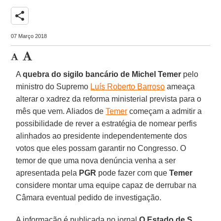
share
07 Março 2018
A
quebra do sigilo bancário de Michel Temer
pelo
ministro do Supremo
Luís Roberto Barroso
ameaça
alterar o xadrez da reforma ministerial prevista para o
mês que vem. Aliados de
Temer
começam a admitir a
possibilidade de rever a estratégia de nomear perfis
alinhados ao presidente independentemente dos
votos que eles possam garantir no Congresso. O
temor de que uma nova denúncia venha a ser
apresentada pela
PGR
pode fazer com que
Temer
considere montar uma equipe capaz de derrubar na
Câmara eventual pedido de investigação.
A informação é publicada no jornal
O Estado de S.