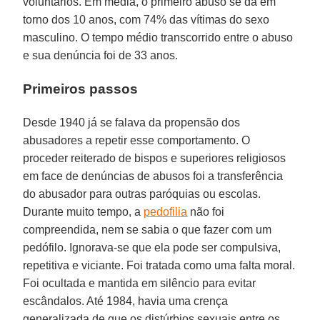
voluntários. Em média, o primeiro abuso se dá em
torno dos 10 anos, com 74% das vítimas do sexo
masculino. O tempo médio transcorrido entre o abuso
e sua denúncia foi de 33 anos.
Primeiros passos
Desde 1940 já se falava da propensão dos
abusadores a repetir esse comportamento. O
proceder reiterado de bispos e superiores religiosos
em face de denúncias de abusos foi a transferência
do abusador para outras paróquias ou escolas.
Durante muito tempo, a
pedofilia
não foi
compreendida, nem se sabia o que fazer com um
pedófilo. Ignorava-se que ela pode ser compulsiva,
repetitiva e viciante. Foi tratada como uma falta moral.
Foi ocultada e mantida em silêncio para evitar
escândalos. Até 1984, havia uma crença
generalizada de que os distúrbios sexuais entre os