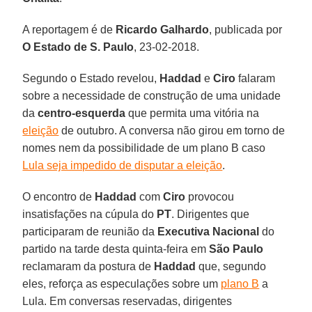
A reportagem é de
Ricardo Galhardo
, publicada por
O Estado de S. Paulo
, 23-02-2018.
Segundo o Estado revelou,
Haddad
e
Ciro
falaram
sobre a necessidade de construção de uma unidade
da
centro-esquerda
que permita uma vitória na
eleição
de outubro. A conversa não girou em torno de
nomes nem da possibilidade de um plano B caso
Lula seja impedido de disputar a eleição
.
O encontro de
Haddad
com
Ciro
provocou
insatisfações na cúpula do
PT
. Dirigentes que
participaram de reunião da
Executiva Nacional
do
partido na tarde desta quinta-feira em
São Paulo
reclamaram da postura de
Haddad
que, segundo
eles, reforça as especulações sobre um
plano B
a
Lula. Em conversas reservadas, dirigentes