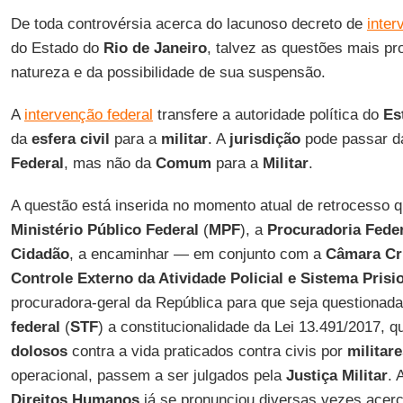
De toda controvérsia acerca do lacunoso decreto de
inter
do Estado do
Rio de Janeiro
, talvez as questões mais p
natureza e da possibilidade de sua suspensão.
A
intervenção federal
transfere a autoridade política do
Es
da
esfera civil
para a
militar
. A
jurisdição
pode passar 
Federal
, mas não da
Comum
para a
Militar
.
A questão está inserida no momento atual de retrocesso q
Ministério Público Federal
(
MPF
), a
Procuradoria Feder
Cidadão
, a encaminhar — em conjunto com a
Câmara Cr
Controle Externo da Atividade Policial e Sistema Prisi
procuradora-geral da República para que seja questionad
federal
(
STF
) a constitucionalidade da Lei 13.491/2017, 
dolosos
contra a vida praticados contra civis por
militar
operacional, passem a ser julgados pela
Justiça Militar
. 
Direitos Humanos
já se pronunciou diversas vezes acer