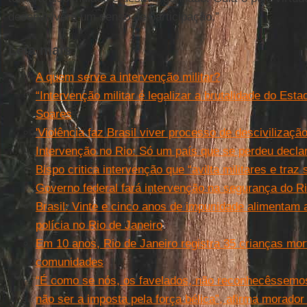
desenvolverá um senso de participação.”
Leia mais
A quem serve a intervenção militar?
“Intervenção militar é legalizar a brutalidade do Est
Soares
'Violência faz Brasil viver processo de descivilização
Intervenção no Rio: Só um país que se perdeu declar
Bispo critica intervenção que “avilta militares e traz
Governo federal fará intervenção na segurança do R
Brasil: Vinte e cinco anos de impunidade alimentam
polícia no Rio de Janeiro
Em 10 anos, Rio de Janeiro registra 35 crianças mor
comunidades
“É como se nós, os favelados, não reconhecêssemo
não ser a imposta pela força bélica”, afirma morad