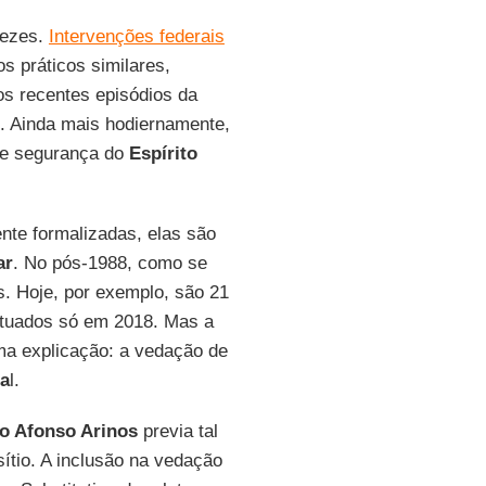
vezes.
Intervenções federais
s práticos similares,
os recentes episódios da
. Ainda mais hodiernamente,
 de segurança do
Espírito
nte formalizadas, elas são
ar
. No pós-1988, como se
s. Hoje, por exemplo, são 21
utuados só em 2018. Mas a
ma explicação: a vedação de
ra
l.
o Afonso Arinos
previa tal
ítio. A inclusão na vedação