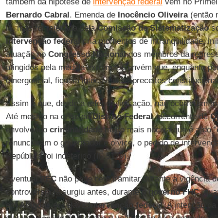
também da hipótese de
intervenção federal
vem no Primeir
Bernardo Cabral
. Emenda de
Inocêncio Oliveira
(então
la, mas foi rejeitada pela
Comissão de Sistematização
so
intervenção federal
cria momentos de intranquilidade, in
atuação no
Congresso Nacional
dos membros da represe
atingidos pela medida extrema. Convém que, enquanto pe
emergencial, fiquem intocáveis os preceitos constitucionai
Assim é que, desde a referida limitação, não ocorreram 
Até mesmo na crise do
Distrito Federal
, decorrente da
O
envolvendo
criminalidade
muito mais nociva que é a do “
renunciaram o governador e o vice, o pedido de intervenç
República foi indeferido (IF 5179).
Eventual
PEC
não pode nem tramitar durante a vigência 
controvérsia já surgiu antes, durante o
governo FHC
, qu
em
Alagoas
ensejava
intervenção federal
. A intenção d