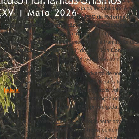
clara no sentido de que não é vedada tão só a promulgaç
discussão e votação sob influência da instabilidade e tur
que o próprio relator da malfadada
PEC da Reforma da Pr
na
Comissão de Constituição e Justiça e Cidadania d
em seu parecer para início da tramitação da proposta que
quaisquer das limitações circunstanciais à tramitação da
Constituição
expressas no § 1º do art. 60 da
Constituiçã
intervenção federal, estado de defesa ou estado de sítio”.
Ora, o fundamento é claro, evitar o advento de norma con
comoção social ou política do momento. Nestes termos,
federal
para uma votação, para que logo após volte a viger
da situação fática que ensejou sua decretação original, é
indubitavelmente vicia eventual
PEC
promulgada.
Confúcio
, por volta de 500 a.C., parecia estar advertind
“Guia-o por meio de
manobras políticas
, contém-no com c
tornará dissimulado e desavergonhado. Guia-o pela virtude