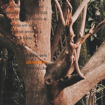
ão da emenda, mas toda a
bulência. Não é por menos
evidência
(PEC 287/2016)
a Câmara
teve que certificar
: “Não estão em vigor
s propostas de emenda à
o Federal
, a saber:
stitucional impregnada pela
 suspender uma
intervenção
, tudo com a ininterrupção
 clara manobra que
o nossos atuais governantes:
astigos (e leis): o povo se
, contém-no pelo ritual: ele