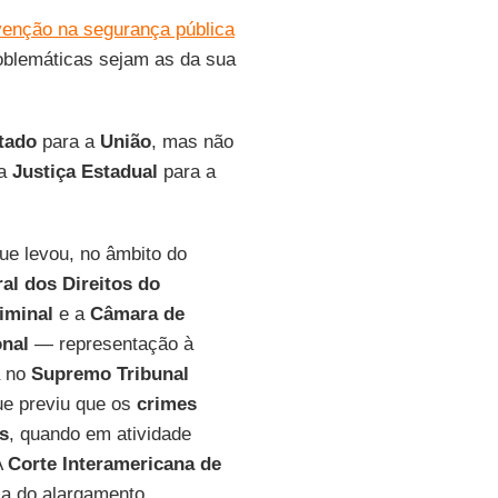
venção na segurança pública
roblemáticas sejam as da sua
tado
para a
União
, mas não
da
Justiça Estadual
para a
ue levou, no âmbito do
al dos Direitos do
iminal
e a
Câmara de
onal
— representação à
a no
Supremo Tribunal
que previu que os
crimes
es
, quando em atividade
A
Corte Interamericana de
ca do alargamento