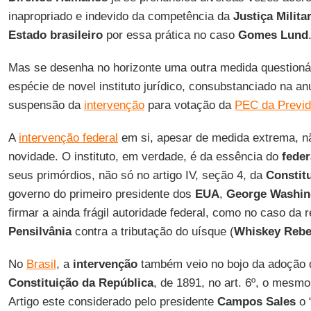
inapropriado e indevido da competência da
Justiça Milita
Estado brasileiro
por essa prática no caso
Gomes Lund
Mas se desenha no horizonte uma outra medida questioná
espécie de novel instituto jurídico, consubstanciado na a
suspensão da
intervenção
para votação da
PEC da Previd
A
intervenção federal
em si, apesar de medida extrema, 
novidade. O instituto, em verdade, é da essência do
fede
seus primórdios, não só no artigo IV, seção 4, da
Constit
governo do primeiro presidente dos
EUA
,
George Washin
firmar a ainda frágil autoridade federal, como no caso da 
Pensilvânia
contra a tributação do uísque (
Whiskey Rebe
No
Brasil
, a
intervenção
também veio no bojo da adoção 
Constituição da República
, de 1891, no art. 6º, o mesm
Artigo este considerado pelo presidente
Campos Sales
o 