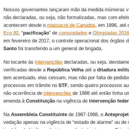
Nossos governantes lançaram mão da medida inúmeras 
não declaradas, ou seja, não formalizadas, mas com efeito
acontecem desde o
massacre de Canudos
, em 1896, até 
Eco 92
, “
pacificação
” de
comunidades
e
Olimpíadas 2016
em fevereiro de 2017, o controle operacional dos órgãos
Santo
foi transferido a um general de brigada.
No tocante às
intervenções
declaradas, ou seja, devidame
verificadas desde a
República Velha
até a
ditadura milit
tem acentuado, elas cessam, mas não por falta de pedido
processos em trâmite no
STF
, sendo quatro processos a
não ocorrência de
intervenções
de 1988 até então tinha u
emenda à
Constituição
na vigência de
intervenção fede
Na
Assembleia Constituinte
de 1987-1988, o
Anteprojet
vedação apenas na vigência de “estado de alarme” ou de s