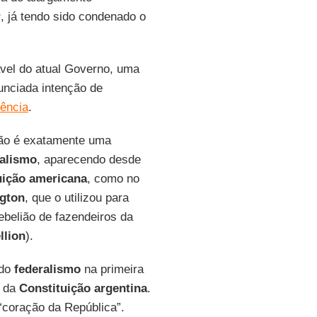
r
, já tendo sido condenado o
.
vel do atual Governo, uma
nunciada intenção de
ência
.
não é exatamente uma
ralismo
, aparecendo desde
uição americana
, como no
gton
, que o utilizou para
rebelião de fazendeiros da
llion
).
do
federalismo
na primeira
o da
Constituição argentina
.
“coração da República”.