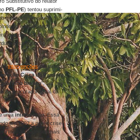
o Substitutivo do relator
 no
PFL-PE
) tentou suprimi-
b o parecer de que “A
ibindo ou exacerbando a
ntação dos Estados
rdure essa situação
s.”
mais
intervenções
declaradas.
peração Caixa de Pandora
,
colarinho branco
”, em que
ão do procurador-geral da
de uma
intervenção
. Essa
ando em 1997 a grave crise
a norma não pode ser mais