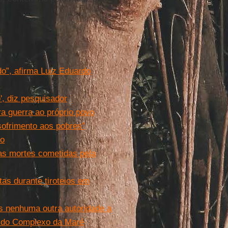
ado”, afirma Luiz Eduardo
', diz pesquisador
a guerra ao próprio povo
 sofrimento aos pobres”
io
 as mortes cometidas pela
tas durante tiroteios em
s nenhuma outra autoridade a
or do Complexo da Maré