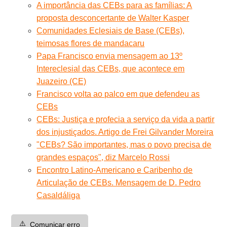
A importância das CEBs para as famílias: A
proposta desconcertante de Walter Kasper
Comunidades Eclesiais de Base (CEBs),
teimosas flores de mandacaru
Papa Francisco envia mensagem ao 13º
Intereclesial das CEBs, que acontece em
Juazeiro (CE)
Francisco volta ao palco em que defendeu as
CEBs
CEBs: Justiça e profecia a serviço da vida a partir
dos injustiçados. Artigo de Frei Gilvander Moreira
"CEBs? São importantes, mas o povo precisa de
grandes espaços", diz Marcelo Rossi
Encontro Latino-Americano e Caribenho de
Articulação de CEBs. Mensagem de D. Pedro
Casaldáliga
⚠️
Comunicar erro