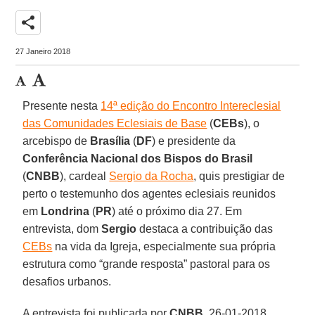
share
27 Janeiro 2018
Presente nesta
14ª edição do Encontro Intereclesial
das Comunidades Eclesiais de Base
(
CEBs
), o
arcebispo de
Brasília
(
DF
) e presidente da
Conferência Nacional dos Bispos do Brasil
(
CNBB
), cardeal
Sergio da Rocha
, quis prestigiar de
perto o testemunho dos agentes eclesiais reunidos
em
Londrina
(
PR
) até o próximo dia 27. Em
entrevista, dom
Sergio
destaca a contribuição das
CEBs
na vida da Igreja, especialmente sua própria
estrutura como “grande resposta” pastoral para os
desafios urbanos.
A entrevista foi publicada por
CNBB
, 26-01-2018.