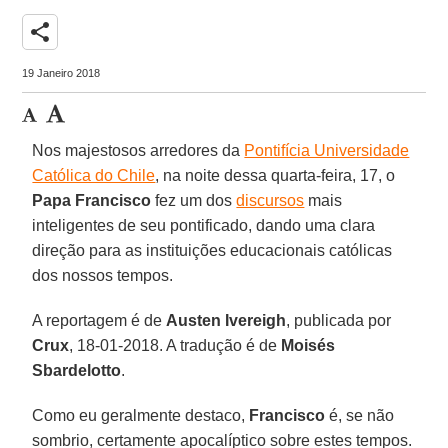
share
19 Janeiro 2018
Nos majestosos arredores da
Pontifícia Universidade
Católica do Chile
, na noite dessa quarta-feira, 17, o
Papa Francisco
fez um dos
discursos
mais
inteligentes de seu pontificado, dando uma clara
direção para as instituições educacionais católicas
dos nossos tempos.
A reportagem é de
Austen Ivereigh
, publicada por
Crux
, 18-01-2018. A tradução é de
Moisés
Sbardelotto
.
Como eu geralmente destaco,
Francisco
é, se não
sombrio, certamente apocalíptico sobre estes tempos.