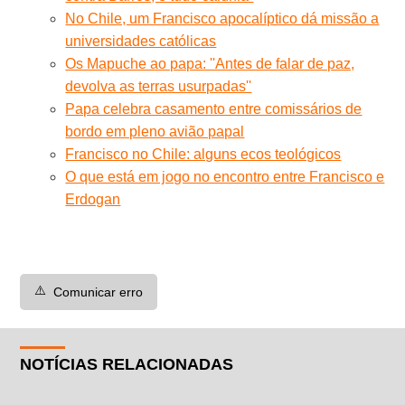
No Chile, um Francisco apocalíptico dá missão a
universidades católicas
Os Mapuche ao papa: ''Antes de falar de paz,
devolva as terras usurpadas''
Papa celebra casamento entre comissários de
bordo em pleno avião papal
Francisco no Chile: alguns ecos teológicos
O que está em jogo no encontro entre Francisco e
Erdogan
⚠️
Comunicar erro
NOTÍCIAS RELACIONADAS