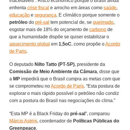
inaceitáveis”. Risco econômico porque o Brasil ainda
enfrenta
crise fiscal
e arrocho em áreas como
saúde
,
educação
e
segurança
. E climático porque somente o
petróleo
do
pré-sal
tem potencial de, se
queimado
,
esgotar mais de 18% do orçamento de
carbono
de
que a humanidade dispõe se quiser estabilizar o
aquecimento global
em
1,5oC
, como propõe o
Acordo
de Paris
.
O deputado
Nilto Tatto (PT-SP)
, presidente da
Comissão de Meio Ambiente da Câmara
, disse que
a
MP
impedirá que o Brasil cumpra as metas com que
se comprometeu no
Acordo de Paris
. “Esta postura de
explorar o mais rápido possível o petróleo não condiz
com a postura do Brasil nas negociações do clima.”
“Esta MP é a Black Friday do
pré-sal
”, comparou
Márcio Astrini
, coordenador de
Políticas Públicas do
Greenpeace
.