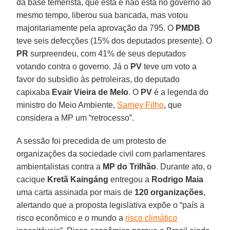
da base temerista, que está e não está no governo ao
mesmo tempo, liberou sua bancada, mas votou
majoritariamente pela aprovação da 795. O
PMDB
teve seis defecções (15% dos deputados presente). O
PR
surpreendeu, com 41% de seus deputados
votando contra o governo. Já o
PV
teve um voto a
favor do subsídio às petroleiras, do deputado
capixaba
Evair Vieira de Melo
. O
PV
é a legenda do
ministro do Meio Ambiente,
Sarney Filho
, que
considera a MP um “retrocesso”.
A sessão foi precedida de um protesto de
organizações da sociedade civil com parlamentares
ambientalistas contra a
MP do Trilhão
. Durante ato, o
cacique
Kretã Kaingáng
entregou a
Rodrigo Maia
uma carta assinada por mais de
120 organizações
,
alertando que a proposta legislativa expõe o “país a
risco econômico e o mundo a
risco climático