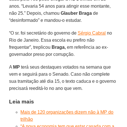
anos. “Levaria 54 anos para atingir esse montante,
não 25.” Depois, chamou
Glauber Braga
de
“desinformado” e mandou-o estudar.
“O sr. foi secretário do governo de
Sérgio Cabral
no
Rio de Janeiro. Essa escola eu prefiro não
frequentar”, treplicou
Braga,
em referência ao ex-
governador preso por corrupção.
A
MP
terá seus destaques votados na semana que
vem e seguirá para o Senado. Caso não complete
sua tramitação até dia 15, o texto caduca e o governo
precisará reeditá-lo no ano que vem.
Leia mais
Mais de 120 organizações dizem não à MP do
trilhão
“A nova economia tem que estar casada com a