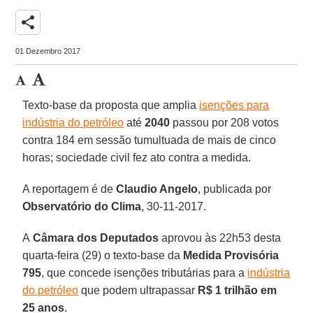
share
01 Dezembro 2017
Texto-base da proposta que amplia
isenções para
indústria do petróleo
até
2040
passou por 208 votos
contra 184 em sessão tumultuada de mais de cinco
horas; sociedade civil fez ato contra a medida.
A reportagem é de
Claudio Angelo
, publicada por
Observatório do Clima
, 30-11-2017.
A
Câmara dos Deputados
aprovou às 22h53 desta
quarta-feira (29) o texto-base da
Medida Provisória
795
, que concede isenções tributárias para a
indústria
do petróleo
que podem ultrapassar
R$ 1 trilhão em
25 anos
.