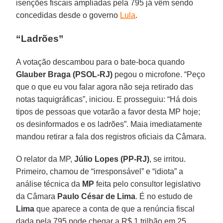
isenções fiscais ampliadas pela 795 já vêm sendo
concedidas desde o governo
Lula
.
“Ladrões”
A votação descambou para o bate-boca quando
Glauber Braga (PSOL-RJ)
pegou o microfone. “Peço
que o que eu vou falar agora não seja retirado das
notas taquigráficas”, iniciou. E prosseguiu: “Há dois
tipos de pessoas que votarão a favor desta MP hoje;
os desinformados e os ladrões”. Maia imediatamente
mandou retirar a fala dos registros oficiais da Câmara.
O relator da MP,
Júlio Lopes (PP-RJ)
, se irritou.
Primeiro, chamou de “irresponsável” e “idiota” a
análise técnica da
MP
feita pelo consultor legislativo
da Câmara
Paulo César de Lima
. É no estudo de
Lima
que aparece a conta de que a renúncia fiscal
dada pela 795 pode chegar a R$ 1 trilhão em 25