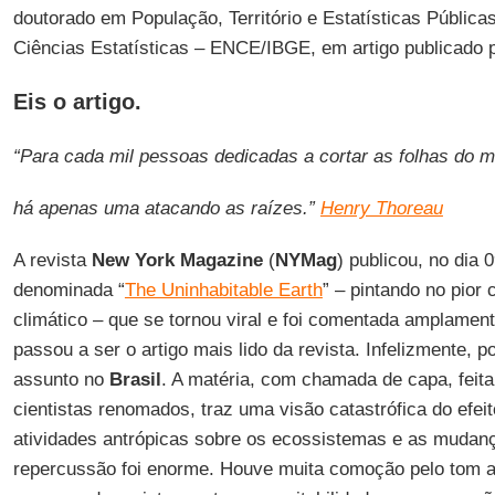
doutorado em População, Território e Estatísticas Pública
Ciências Estatísticas – ENCE/IBGE, em artigo publicado 
Eis o artigo.
“Para cada mil pessoas dedicadas a cortar as folhas do m
há apenas uma atacando as raízes.”
Henry Thoreau
A revista
New York Magazine
(
NYMag
) publicou, no dia
denominada “
The Uninhabitable Earth
” – pintando no pior
climático – que se tornou viral e foi comentada amplamen
passou a ser o artigo mais lido da revista. Infelizmente, p
assunto no
Brasil
. A matéria, com chamada de capa, feita
cientistas renomados, traz uma visão catastrófica do efei
atividades antrópicas sobre os ecossistemas e as mudanç
repercussão foi enorme. Houve muita comoção pelo tom ap