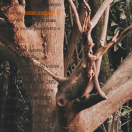
e de refrigerador, extraindo
do. Mas as
ondas mortais de
es, pois em
temperaturas
do até a morte por dentro e
 cerca de um quinto da
do da desidratação de
tou um aumento de 50 vezes
aumento maior virá em
00 ocorreram desde 2002 e,
 ano será insalubre para
alor europeia de 2003
,
jetivos de
Paris
de dois
e tornarão próximas a
o
e no
Golfo Pérsico
, onde,
as que a sensação térmica