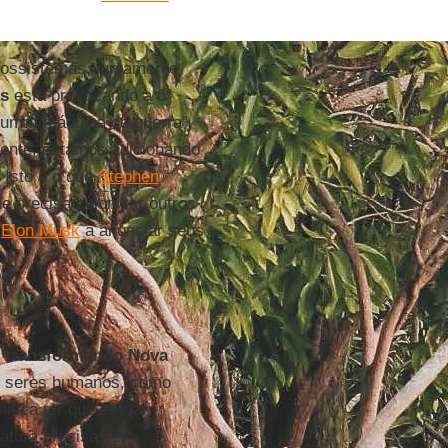
ossistemas, juntamente
as
está provocando a 6ª
uma “máquina de guerra”,
mente, estamos adicionando
 Isto é o que
Stephen
 precisa colonizar outros
u
Elon Musk
a anunciar seus
, transformando Nova
 seres humanos, como
fica ter que esfriar
atura precisa ser