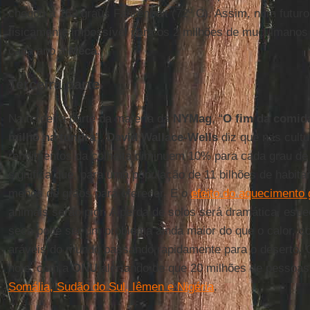
chegou a 163 graus Fahrenheit (72º C). Assim, num futur
fisicamente impossível para os 2 milhões de muçulmanos
cada ano a
Meca
.
Terceira parte
Na terceira parte da matéria da
NYMag
, “
O fim da comid
milho na tundra
”,
David Wallace-Wells
diz que nas cultu
rendimentos da colheita diminuem 10% para cada grau de
significa que, para uma população de 11 bilhões de habit
menos de grãos para oferecer. E o
efeito do aquecimento 
animais serão pior. A perda de solos será dramática, espe
seca pode ser um problema ainda maior do que o calor, c
aráveis do mundo passando rapidamente para o deserto. 
hoje, com a
ONU
alertando de que 20 milhões de pessoa
Somália, Sudão do Sul, Iêmen e Nigéria
.