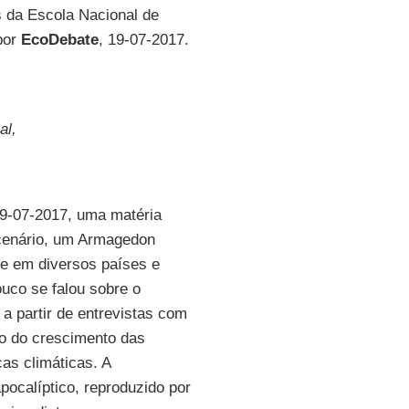
s da Escola Nacional de
por
EcoDebate
, 19-07-2017.
al,
 09-07-2017, uma matéria
 cenário, um Armagedon
te em diversos países e
ouco se falou sobre o
 a partir de entrevistas com
to do crescimento das
as climáticas. A
ocalíptico, reproduzido por