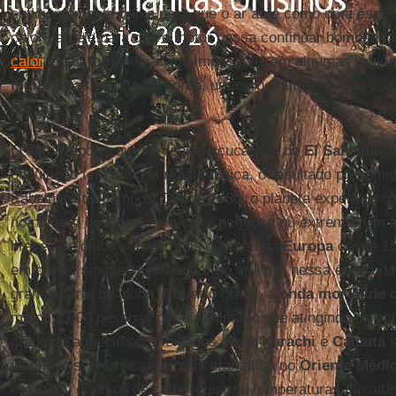
suficientemente baixa para que o ar atue como uma espéci
calor da pele para que o motor possa continuar bombean
calor
estão tornando a vida impossível em algumas regiõ
muito altas
, dentro de horas, um corpo humano seria cozi
por fora.
O autor reporta que na região açucareira de
El Salvador
,
população tem doença renal crônica, o resultado presumi
trabalhar nos campos. Desde 1980, o planeta experimen
no número de locais com calor perigoso ou extremo. Um 
breve. Os cinco verões mais quentes da
Europa
desde 15
em breve, simplesmente estar ao ar livre, nessa época do
grande parte do globo. A quatro graus, a
onda mortal de c
matou 2.000 pessoas por dia. Mesmo que atingindo os ob
graus de aquecimento, cidades como
Karachi
e
Calcutá
s
inabitáveis. A crise será mais dramática no
Oriente Médi
em 2015, o índice de calor registrou temperaturas tão alt