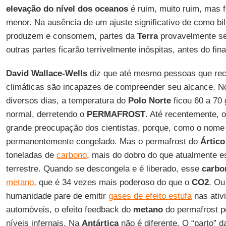
elevação do nível dos oceanos
é ruim, muito ruim, mas f
menor. Na ausência de um ajuste significativo de como b
produzem e consomem, partes da
Terra
provavelmente se 
outras partes ficarão terrivelmente inóspitas, antes do fina
David Wallace-Wells
diz que até mesmo pessoas que r
climáticas são incapazes de compreender seu alcance. N
diversos dias, a temperatura do
Polo Norte
ficou 60 a 70
normal, derretendo o
PERMAFROST
. Até recentemente, 
grande preocupação dos cientistas, porque, como o nome
permanentemente congelado. Mas o permafrost do
Ártico
toneladas de
carbono
, mais do dobro do que atualmente 
terrestre. Quando se descongela e é liberado, esse
carbo
metano
, que é 34 vezes mais poderoso do que o
CO2
. Ou
humanidade pare de emitir
gases de efeito estufa
nas ativi
automóveis, o efeito feedback do
metano
do permafrost p
níveis infernais. Na
Antártica
não é diferente. O “parto” 