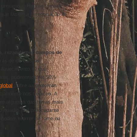
o próximo, o
Hajj
se tornará
 que fazem a peregrinação a
a, rezando por campos de
ras de cereais os
 aquecimento. O que
antes, poderemos ter 50%
global
sobre as proteínas
cialmente nos trópicos. A
om algumas das terras mais
O quadro já é preocupante
s podem morrer de fome na