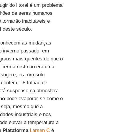
ugir do litoral é um problema
ilhões de seres humanos
tornarão inabitáveis e
l deste século.
econhecem as mudanças
o inverno passado, em
 graus mais quentes do que o
o permafrost não era uma
 sugere, era um solo
contém 1,8 trilhão de
está suspenso na atmosfera
no
pode evaporar-se como o
 seja, mesmo que a
dades industriais e nos
ode elevar a temperatura a
da
Plataforma
Larsen C
é