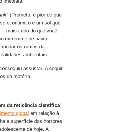
o imediata.
hink
” (Prometo, é pior do que
apso econômico e um sol que
 – mais cedo do que você
io extremo e de baixa
ra mudar os rumos da
rnalidades ambientais.
conseguiu assustar. A seguir
os da matéria.
m da reticência científica
”
imento global
em relação à
nha a superfície dos horrores
dolescente de hoje. A