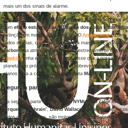
mais um dos sinais de alarme.
A ocupação, dominação e exploração humana sobre os ec
com
efeito estufa
e a
acidificação dos solos e das águ
extinção em massa das espécies. O
Antropoceno
é como 
todos os dias, o ser humano coloca mais munição. Atual
carbono
na atmosfera a uma taxa extremamente elevada.
Hawking
tinha em mente quando disse que a nossa espécie
planetas no próximo século para sobreviver e o que levo
planos para a colonização do planeta
Marte
.
Segunda parte
Na segunda parte da matéria da
NYMag
, “
O calor mortal
Iorque em Bahrain
”,
David Wallace-Wells
mostra que os
todos os mamíferos, são motores de calor. Sobreviver signi
continuamente, como cães ofegantes. Para isso, a temper