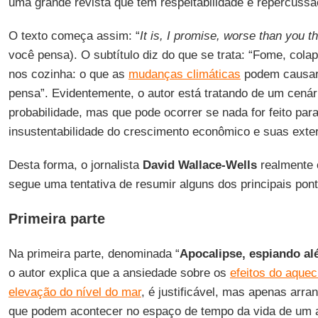
uma grande revista que tem respeitabilidade e repercussã
O texto começa assim: “
It is, I promise, worse than you t
você pensa). O subtítulo diz do que se trata: “Fome, col
nos cozinha: o que as
mudanças climáticas
podem causar
pensa”. Evidentemente, o autor está tratando de um cenár
probabilidade, mas que pode ocorrer se nada for feito pa
insustentabilidade do crescimento econômico e suas exte
Desta forma, o jornalista
David Wallace-Wells
realmente 
segue uma tentativa de resumir alguns dos principais pont
Primeira parte
Na primeira parte, denominada “
Apocalipse, espiando alé
o autor explica que a ansiedade sobre os
efeitos do aquec
elevação do nível do mar
, é justificável, mas apenas arra
que podem acontecer no espaço de tempo da vida de um a