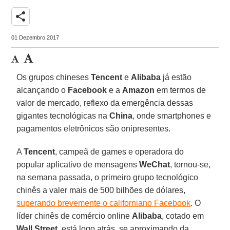
share
01 Dezembro 2017
Os grupos chineses
Tencent
e
Alibaba
já estão
alcançando o
Facebook
e a
Amazon
em termos de
valor de mercado, reflexo da emergência dessas
gigantes tecnológicas na
China
, onde smartphones e
pagamentos eletrônicos são onipresentes.
A
Tencent
, campeã de games e operadora do
popular aplicativo de mensagens
WeChat
, tornou-se,
na semana passada, o primeiro grupo tecnológico
chinês a valer mais de 500 bilhões de dólares,
superando brevemente o californiano Facebook
. O
líder chinês de comércio online
Alibaba
, cotado em
Wall Street
, está logo atrás, se aproximando da