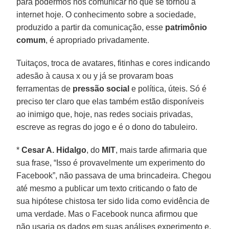
para podermos nos comunicar no que se tornou a
internet hoje. O conhecimento sobre a sociedade,
produzido a partir da comunicação, esse
patrimônio
comum
, é apropriado privadamente.
Tuitaços, troca de avatares, fitinhas e cores indicando
adesão à causa x ou y já se provaram boas
ferramentas de
pressão social
e política, úteis. Só é
preciso ter claro que elas também estão disponíveis
ao inimigo que, hoje, nas redes sociais privadas,
escreve as regras do jogo e é o dono do tabuleiro.
*
Cesar A. Hidalgo
, do
MIT
, mais tarde afirmaria que
sua frase, “Isso é provavelmente um experimento do
Facebook”, não passava de uma brincadeira. Chegou
até mesmo a publicar um texto criticando o fato de
sua hipótese chistosa ter sido lida como evidência de
uma verdade. Mas o Facebook nunca afirmou que
não usaria os dados em suas análises experimento e,