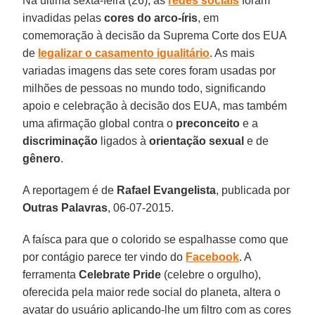
Na última sexta-feira (26), as
redes sociais
foram
invadidas pelas
cores do arco-íris
, em
comemoração à decisão da Suprema Corte dos EUA
de
legalizar o casamento igualitário
. As mais
variadas imagens das sete cores foram usadas por
milhões de pessoas no mundo todo, significando
apoio e celebração à decisão dos EUA, mas também
uma afirmação global contra o
preconceito
e a
discriminação
ligados à
orientação sexual
e de
gênero
.
A reportagem é de
Rafael Evangelista
, publicada por
Outras Palavras
, 06-07-2015.
A faísca para que o colorido se espalhasse como que
por contágio parece ter vindo do
Facebook
. A
ferramenta
Celebrate Pride
(celebre o orgulho),
oferecida pela maior rede social do planeta, altera o
avatar do usuário aplicando-lhe um filtro com as cores