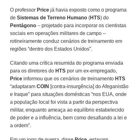
O professor
Price
já havia exposto como o programa
de
Sistemas de Terreno Humano
(
HTS
) do
Pentágono
– projetado para incorporar os cientistas
sociais em operações militares de campo –
rotineiramente conduz cenários de treinamento em
regiões “dentro dos Estados Unidos”.
Citando uma crítica resumida do programa enviada
para os diretores do
HTS
por um ex-empregado,
Price
informou que os cenários de treinamento
HTS
“adaptaram
COIN
[contra-insurgência] do Afeganistão
e Iraque” para situações domésticas “nos EUA, onde
a população local foi vista a partir da perspectiva
militar, enquanto ameaça ao equilíbrio estabelecido
de poder e a influência, bem como desafiando a lei e
a ordem”.
Em um jogo de guerra, disse
Price
, estavam