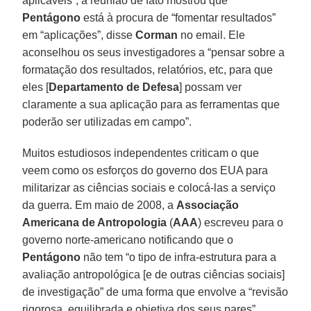
aplicáveis”, a reunião de fato mostrou que
Pentágono
está à procura de “fomentar resultados”
em “aplicações”, disse
Corman
no email. Ele
aconselhou os seus investigadores a “pensar sobre a
formatação dos resultados, relatórios, etc, para que
eles [
Departamento de Defesa
] possam ver
claramente a sua aplicação para as ferramentas que
poderão ser utilizadas em campo”.
Muitos estudiosos independentes criticam o que
veem como os esforços do governo dos EUA para
militarizar as ciências sociais e colocá-las a serviço
da guerra. Em maio de 2008, a
Associação
Americana de Antropologia
(
AAA
) escreveu para o
governo norte-americano notificando que o
Pentágono
não tem “o tipo de infra-estrutura para a
avaliação antropológica [e de outras ciências sociais]
de investigação” de uma forma que envolve a “revisão
rigorosa, equilibrada e objetiva dos seus pares”,