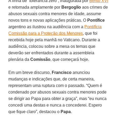
A linha de “tolerância zero”, inaugurada por
Bento XVI
e retomada amplamente por
Bergoglio
aos crimes de
abusos sexuais contra menores de idade, assume
novos tons e novas aplicações práticas. O
Pontífice
argentino as ilustrou na audiência com a
Pontifícia
Comissão para a Proteção dos Menores
, que foi
recebida hoje pela manhã no Vaticano. Durante a
audiência, colocou sobre a mesa os temas que
deverão ser enfrentados durante a assembleia
plenária da
Comissão
, que começará hoje.
Em um breve discurso,
Francisco
anunciou
mudanças e indicações que, de certa maneira,
representam uma ruptura com o passado. “Quem é
condenado por abusos sexuais contra menores pode
se dirigir ao Papa para obter a graça”, mas “eu nunca
concedi uma destas e nunca a concederei. Espero
que fique claro”, destacou o
Papa
.