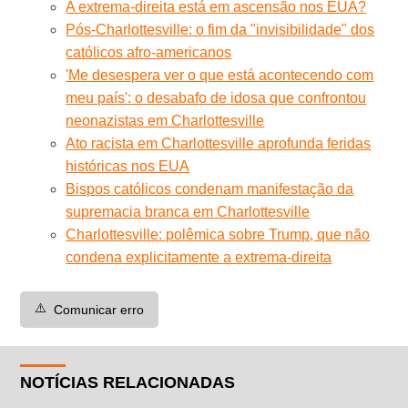
A extrema-direita está em ascensão nos EUA?
Pós-Charlottesville: o fim da "invisibilidade" dos
católicos afro-americanos
'Me desespera ver o que está acontecendo com
meu país': o desabafo de idosa que confrontou
neonazistas em Charlottesville
Ato racista em Charlottesville aprofunda feridas
históricas nos EUA
Bispos católicos condenam manifestação da
supremacia branca em Charlottesville
Charlottesville: polêmica sobre Trump, que não
condena explicitamente a extrema-direita
⚠️
Comunicar erro
NOTÍCIAS RELACIONADAS