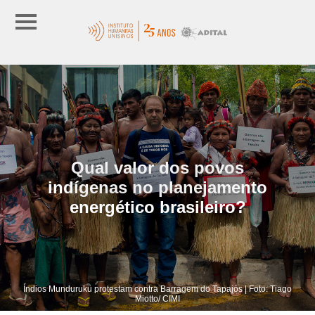
Qual valor dos povos
indígenas no planejamento
energético brasileiro?
Índios Munduruku protestam contra Barragem do Tapajós | Foto: Tiago
Miotto/ CIMI