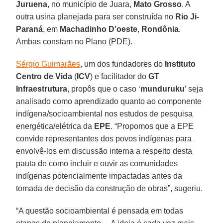
Juruena
, no município de Juara,
Mato Grosso
. A
outra usina planejada para ser construída no
Rio Ji-
Paraná
, em
Machadinho D’oeste
,
Rondônia
.
Ambas constam no Plano (PDE).
Sérgio Guimarães
, um dos fundadores do
Instituto
Centro de Vida
(
ICV
) e facilitador do
GT
Infraestrutura
, propôs que o caso ‘
munduruku
’ seja
analisado como aprendizado quanto ao componente
indígena/socioambiental nos estudos de pesquisa
energética/elétrica da
EPE
. “Propomos que a EPE
convide representantes dos povos indígenas para
envolvê-los em discussão interna a respeito desta
pauta de como incluir e ouvir as comunidades
indígenas potencialmente impactadas antes da
tomada de decisão da construção de obras”, sugeriu.
“A questão socioambiental é pensada em todas