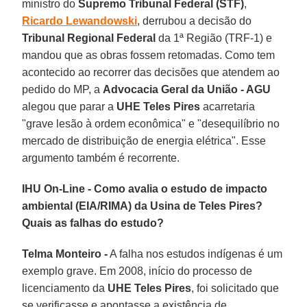
ministro do
Supremo Tribunal Federal (STF)
,
Ricardo Lewandowski
, derrubou a decisão do
Tribunal Regional Federal
da 1ª Região (TRF-1) e
mandou que as obras fossem retomadas. Como tem
acontecido ao recorrer das decisões que atendem ao
pedido do MP, a
Advocacia Geral da União - AGU
alegou que parar a
UHE Teles Pires
acarretaria
"grave lesão à ordem econômica" e "desequilíbrio no
mercado de distribuição de energia elétrica". Esse
argumento também é recorrente.
IHU On-Line - Como avalia o estudo de impacto
ambiental (EIA/RIMA) da Usina de Teles Pires?
Quais as falhas do estudo?
Telma Monteiro -
A falha nos estudos indígenas é um
exemplo grave. Em 2008, início do processo de
licenciamento da
UHE Teles Pires
, foi solicitado que
se verificasse e apontasse a existência de