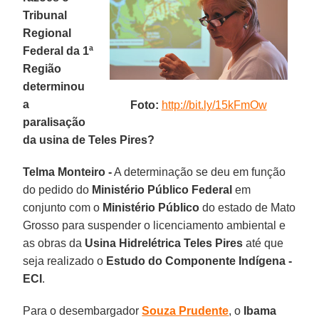
Tribunal
Regional
Federal da 1ª
Região
determinou
a
Foto:
http://bit.ly/15kFmOw
paralisação
da usina de Teles Pires?
Telma Monteiro -
A determinação se deu em função
do pedido do
Ministério Público Federal
em
conjunto com o
Ministério Público
do estado de Mato
Grosso para suspender o licenciamento ambiental e
as obras da
Usina Hidrelétrica Teles Pires
até que
seja realizado o
Estudo do Componente Indígena -
ECI
.
Para o desembargador
Souza Prudente
, o
Ibama