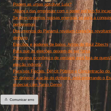
Podem as urnas absolver Lula?
"Aliança das empresas com o poder político foi inca
Se direcionarmos nossas energias só para a conquist
perderemos
Documentos do Panamá revelam conexões revoltantes
dinheiro
Eleições e poderes de baixo. Artigo de Raúl Zibechi
Para que as eleições deixem de ser farsa
'Programa econômico de verdade está fora de ques
eleição indireta'
Paraísos Fiscais, Déficit Público e Concentração d
"O dinheiro, a ação do dinheiro, está enterrando o Est
especial com Tarso Genro
⚠️
Comunicar erro