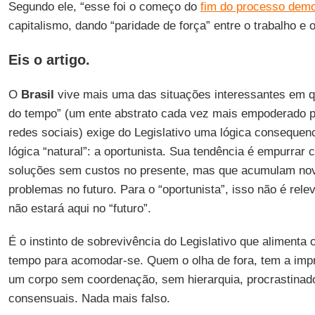
Segundo ele, “esse foi o começo do
fim do processo demo
capitalismo, dando “paridade de força” entre o trabalho e o
Eis o artigo.
O
Brasil
vive mais uma das situações interessantes em qu
do tempo” (um ente abstrato cada vez mais empoderado p
redes sociais) exige do Legislativo uma lógica consequenc
lógica “natural”: a oportunista. Sua tendência é empurrar 
soluções sem custos no presente, mas que acumulam no
problemas no futuro. Para o “oportunista”, isso não é rel
não estará aqui no “futuro”.
É o instinto de sobrevivência do Legislativo que alimenta o
tempo para acomodar-se. Quem o olha de fora, tem a impr
um corpo sem coordenação, sem hierarquia, procrastinad
consensuais. Nada mais falso.