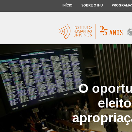
INÍCIO
SOBRE O IHU
PROGRAMA
O oport
eleit
apropriaç