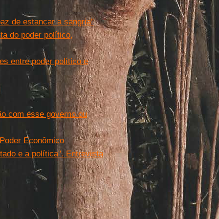
paz de estancar a sangria"
a do poder político,
 entre poder político e
tão com esse governo ou
o Poder Econômico
ado e a política". Entrevista