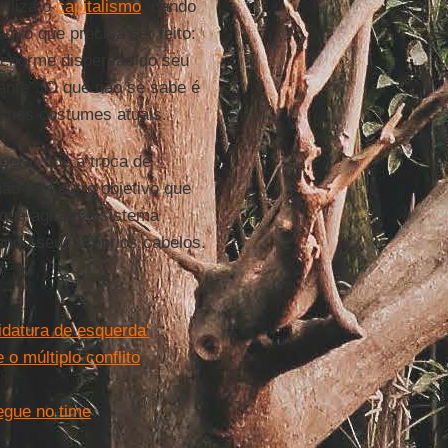
viliza o
capitalismo
, dando
em o que precisa ser feito:
 enorme dispersão do seu
ante”. O que não se sabe é
s nos costumes atuais.
perar que a troca de
ão tem outro objetivo que
 que agitam o sistema
ando seus próprios cabelos.
idatura de esquerda'
o múltiplo conflito
egue no time