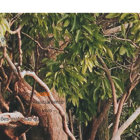
 um. Todos são questão de
, geralmente, cumpridos.
por seus liderados perde o
. O melhor é a “transação” à
a apropriação do
poder
o, através do financiamento
os – em dinheiro vivo –,
ções mafiosas que
oibido pelo STF.