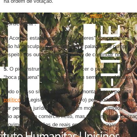
na ordem de votação.
3.
Nunca se pede explicação para os
votos
dados de cada
“consciência”.
4.
Acordos estabelecidos pelos “líderes” dos partidos são
Não há desculpa: o líder que deu a palavra não cumprida 
respeito dos outros e a capacidade de continuar no jogo.
5.
O pior instrumento para convencer o plenário é a lógica
“boca pequena”, de interesses nem sempre republicanos.
Todo o nosso sistema eleitoral foi montado para permitir 
político
(o Legislativo e o Executivo) pelo poder econômic
por pessoas jurídicas que possam mobilizar amplos recurs
não apenas no comércio lícito, mas também por organiza
movimentam bilhões de reais em armas e drogas, agora pr