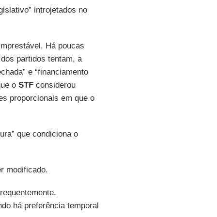
islativo” introjetados no
imprestável. Há poucas
dos partidos tentam, a
fechada” e “financiamento
que o
STF
considerou
ões proporcionais em que o
ura” que condiciona o
r modificado.
 Frequentemente,
ndo há preferência temporal