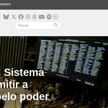
ONTATO
search
 Sistema
itir a
pelo poder