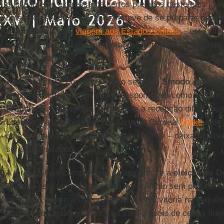
publicamente expressa de certos prelados deste país já
dois anos seguintes, Francisco teve de se preparar para 
a família
e para a
viagem aos Estados Unidos
– esta últi
projetada para estabelecer relações normais com a Igreja
Atlântico Norte.
A segunda fase começou com o segundo
Sínodo
, em out
bispos e cardeais americanos despontaram como as princ
Francisco
. A recepção do Sínodo e a recepção difícil (o
Laetitia
– especialmente por parte do Cardeal
Burke
e de
uma maioria do episcopado estadunidense – deixariam be
seria esta relação.
A terceira fase compreende a campanha e a
eleição de D
Durante este tempo, houve um intercâmbio sem preceden
candidato americano à presidência, cuja vitória na sequên
maioria de católicos brancos e com o apoio de certas lide