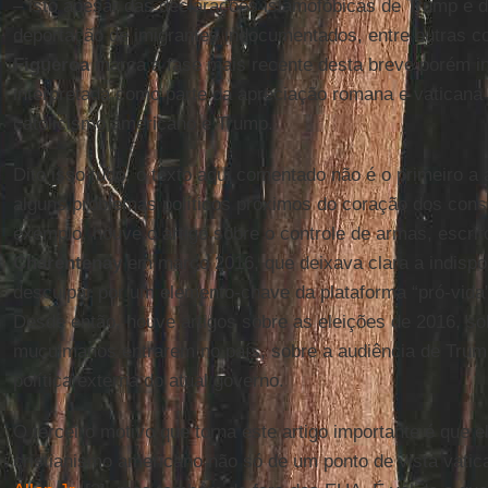
– isto apesar das declarações islamofóbicas de Trump e d
deportação de imigrantes indocumentados, entre outras co
Figueroa
marca a fase mais recente desta breve porém int
interpretada como parte da apreciação romana e vaticana 
catolicismo americano e Trump.
Dito isso tudo, o texto aqui comentado não é o primeiro a
alguns problemas políticos próximos do coração dos con
exemplo, houve o artigo sobre o controle de armas, escrit
Charentenay
em março 2016, que deixava clara a indispos
desculpar por um elemento-chave da plataforma “pró-vid
Desde então, houve artigos sobre as eleições de 2016, so
muçulmanos entrarem no país, sobre a audiência de Trum
política externa do atual governo.
O terceiro motivo que torna este artigo importante é que 
cristianismo americano não só de um ponto de vista vati