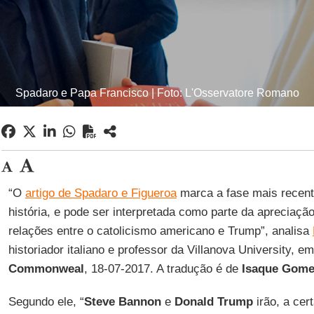
Spadaro e Papa Francisco | Foto: L'Osservatore Romano
“O
artigo de Spadaro e Figueroa
marca a fase mais recent
história, e pode ser interpretada como parte da apreciaçã
relações entre o catolicismo americano e Trump”, analisa
historiador italiano e professor da Villanova University, em
Commonweal
, 18-07-2017. A tradução é de
Isaque Gome
Segundo ele, “
Steve Bannon
e
Donald Trump
irão, a cert