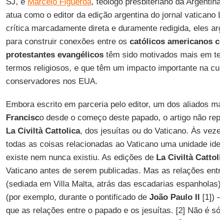
SJ, e
Marcelo Figueroa
, teólogo presbiteriano da Argenti
atua como o editor da edição argentina do jornal vatica
crítica marcadamente direta e duramente redigida, eles 
para construir conexões entre os
católicos americanos 
protestantes evangélicos
têm sido motivados mais em te
termos religiosos, e que têm um impacto importante na cult
conservadores nos EUA.
Embora escrito em parceria pelo editor, um dos aliados 
Francisc
o desde o começo deste papado, o artigo não repr
La Civiltà Cattolica
, dos jesuítas ou do Vaticano. Às vez
todas as coisas relacionadas ao Vaticano uma unidade ideo
existe nem nunca existiu. As edições de
La Civiltà Cattol
Vaticano antes de serem publicadas. Mas as relações entr
(sediada em Villa Malta, atrás das escadarias espanhola
(por exemplo, durante o pontificado de
João Paulo II
[1]) 
que as relações entre o papado e os jesuítas. [2] Não é 