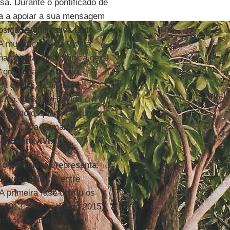
esa. Durante o pontificado de
a a apoiar a sua mensagem
sição significativa tanto
A mudança de La Civiltà
na orientação teológica geral
, graças ao seu novo
a globalização do
ticano. Mas tem havido um
refletido os planos de um
rópria Cúria Romana
e
Bento XVI
.
ro
e
Figueroa
representa:
 vezes difícil) entre
A primeira fase cobriu os
e 2013 a setembro de 2015),
ítica crescente e