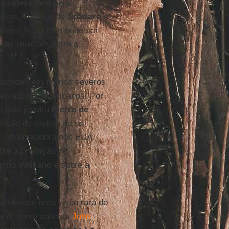
a defesa dele pela
isas. O artigo de
Spadaro
e
ensa história, e pode ser
das relações entre o
 abordar, em termos severos,
servadores americanos. Por
o pelo jesuíta
Pierre de
ição da revista de se
a” conservadora nos EUA.
bre a proibição de
p no Vaticano e sobre a
ele oferece uma visão rara do
cano, como salienta
John