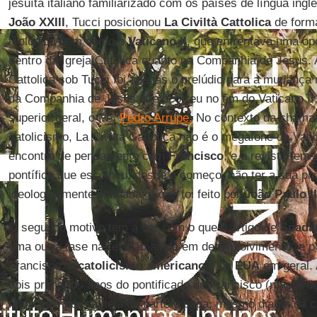
jesuíta italiano familiarizado com os países de língua ingl
João XXIII
, Tucci posicionou
La Civiltà Cattolica
de form
teológica bem como o
Vaticano II
, que enfrentava uma opo
dentro da Igreja Católica quanto na Companhia de Jesus. 
Cattolica sob Tucci foi apenas o prelúdio para a mudança 
da Companhia de Jesus que ocorreu no fim do Vaticano II
superior geral, o Pe.
Pedro Arrupe.
No contexto da chamad
catolicismo, La Civiltà Cattolica não é o megafone do Va
encontro de pensamento com
Francisco
, e a revista tem 
pontífice que escolheu, desde o começo, não ter a sua p
ideologicamente alinhada, o que foi feito por
João Paulo II
O segundo motivo tem a ver com o que o artigo de
Spada
uma outra fase na relação ainda em desenvolvimento (e por
Francisco, o
catolicismo americano
e os
EUA
em geral. 
dois primeiros anos do pontificado de Francisco (março d
marcados por cautela da parte o papa, mesmo diante da cr