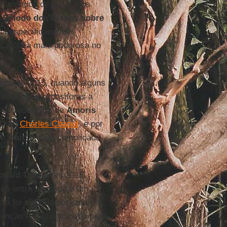
 em meados de 2013. Nos
o
Sínodo dos Bispos sobre
ma especificamente
 Católica mais poderosa no
ubro de 2015, quando alguns
ipais vozes opositoras a
u não recepção) de
Amoris
 Dom
Charles Chaput
, e por
m claro o quão complicado
onald Trump
em 2016.
tes entre um papa e um
cia foi ajudada por uma
ranças eclesiásticas do país