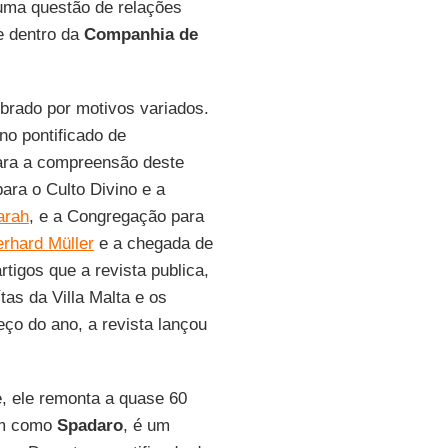
 uma questão de relações
 e dentro da
Companhia de
brado por motivos variados.
no pontificado de
para a compreensão deste
ara o Culto Divino e a
arah
, e a Congregação para
rhard Müller
e a chegada de
tigos que a revista publica,
as da Villa Malta e os
o do ano, a revista lançou
, ele remonta a quase 60
im como
Spadaro
, é um