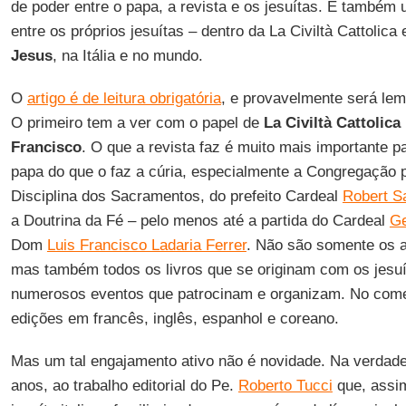
de poder entre o papa, a revista e os jesuítas. É também
entre os próprios jesuítas – dentro da La Civiltà Cattolica
Jesus
, na Itália e no mundo.
O
artigo é de leitura obrigatória
, e provavelmente será lem
O primeiro tem a ver com o papel de
La Civiltà Cattolica
Francisco
. O que a revista faz é muito mais importante 
papa do que o faz a cúria, especialmente a Congregação p
Disciplina dos Sacramentos, do prefeito Cardeal
Robert S
a Doutrina da Fé – pelo menos até a partida do Cardeal
Ge
Dom
Luis Francisco Ladaria Ferrer
. Não são somente os ar
mas também todos os livros que se originam com os jesuít
numerosos eventos que patrocinam e organizam. No começ
edições em francês, inglês, espanhol e coreano.
Mas um tal engajamento ativo não é novidade. Na verdade
anos, ao trabalho editorial do Pe.
Roberto Tucci
que, ass