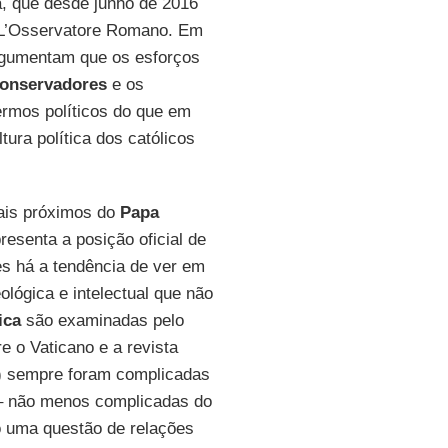
na, que desde junho de 2016
no L’Osservatore Romano. Em
argumentam que os esforços
conservadores
e os
rmos políticos do que em
ura política dos católicos
mais próximos do
Papa
esenta a posição oficial de
es há a tendência de ver em
lógica e intelectual que não
ica
são examinadas pelo
e o Vaticano e a revista
s) sempre foram complicadas
– não menos complicadas do
só uma questão de relações