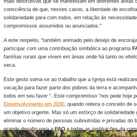
mais destrutivas que se manifestam em diferentes áreas d
consciência de que, nesses casos, a liberdade de escolh
solidariedade para com todos, em relação às necessidade
compromissos assumidos ou anunciados."
A este respeito, "também animado pelo desejo de encoraj
participar com uma contribuição simbólica ao programa
F
famílias rurais que vivem em áreas onde há tanto os efeit
seca.
Este gesto soma-se ao trabalho que a Igreja está realiza
vocação para fazer parte dos pobres da terra e acompanha
todos em seu favor ". Este compromisso "nos pede hoje 
Desenvolvimento em 2030
, quando reitera o conceito de
um objetivo urgente. Mas só um esforço de solidariedade
eliminar o número de pessoas subnutridas e privadas do b
grande desafio para a
FAO
e todas as instituições da com