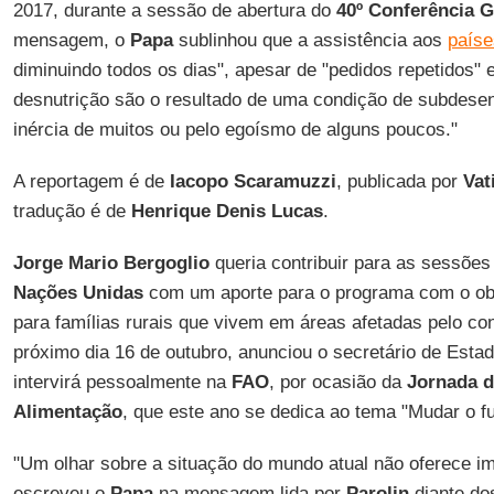
2017, durante a sessão de abertura do
40º Conferência 
mensagem, o
Papa
sublinhou que a assistência aos
paíse
diminuindo todos os dias", apesar de "pedidos repetidos" 
desnutrição são o resultado de uma condição de subdese
inércia de muitos ou pelo egoísmo de alguns poucos."
A reportagem é de
Iacopo Scaramuzzi
, publicada por
Vat
tradução é de
Henrique Denis Lucas
.
Jorge Mario Bergoglio
queria contribuir para as sessões
Nações Unidas
com um aporte para o programa com o obj
para famílias rurais que vivem em áreas afetadas pelo con
próximo dia 16 de outubro, anunciou o secretário de Esta
intervirá pessoalmente na
FAO
, por ocasião da
Jornada d
Alimentação
, que este ano se dedica ao tema "Mudar o f
"Um olhar sobre a situação do mundo atual não oferece im
escreveu o
Papa
na mensagem lida por
Parolin
diante do