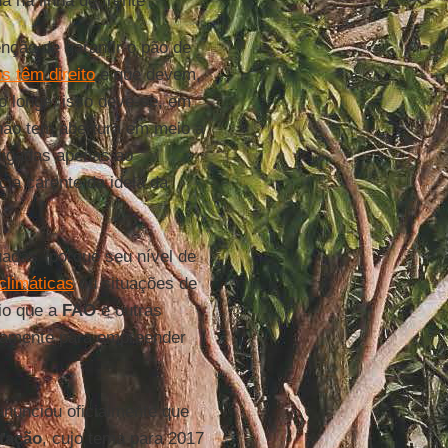
 na linha de frente".
enção de garantir o pão de
s têm direito
e que devem,
ão longe, isso deve-se, em
 não tem abertura em meio a
ligadas apenas ao
ia carente da ideia da
adas "porque seu nível de
climáticas
ou situações de
io que a
FAO
e outras
icamente para empreender
nunciou oficialmente que
tação
, cujo tema para 2017