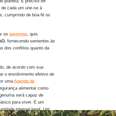
o planeta. É preciso ter
a de cada um une-se à
s, cumprindo de boa-fé os
ar os
governos
, quis
AO
, fornecendo sementes às
os dos conflitos quanto da
ndo, de acordo com sua
r o envolvimento efetivo de
por uma
Agenda de
 segurança alimentar como
 genuína será capaz de
ásico para viver. É um
unidade internacional. Um