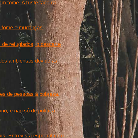
m fome. A triste face da
er fome e mudanças
 de refugiados, o descarte
dos ambientais devido às
es de pessoas à pobreza,
o, e não só de política
is. Entrevista especial com