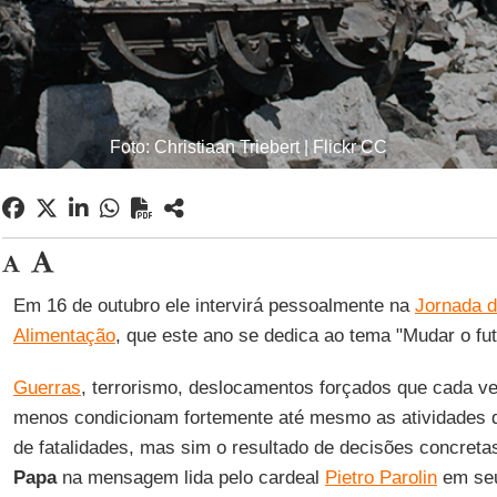
Foto: Christiaan Triebert | Flickr CC
Em 16 de outubro ele intervirá pessoalmente na
Jornada d
Alimentação
, que este ano se dedica ao tema "Mudar o fu
Guerras
, terrorismo, deslocamentos forçados que cada v
menos condicionam fortemente até mesmo as atividades d
de fatalidades, mas sim o resultado de decisões concretas
Papa
na mensagem lida pelo cardeal
Pietro Parolin
em seu