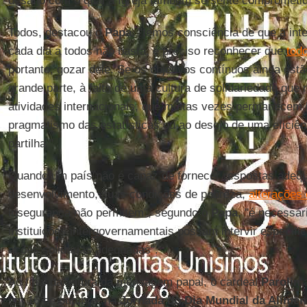
desafio com o qual a Igreja também se sente comprometida
Todos, destacou o
Papa
, "temos consciência de que a int
cada dia a todos não basta, é preciso reconhecer que
todo
portanto, gozar dele. Se os objetivos contínuos ainda est
grande parte, à falta de uma cultura de solidariedade que
atividades internacionais, que muitas vezes permanecem 
pragmatismo das estatísticas ou ao desejo de uma eficiênc
partilha."
Quando um país não é capaz de fornecer respostas adequ
desenvolvimento, suas condições de pobreza,
alterações 
insegurança não permitem", segundo o
Papa
, "é necessár
instituições intergovernamentais possam intervir especif
ações solidárias adequadas".
Ao final da leitura da mensagem papal, o cardeal
Parolin
a
em 16 de outubro, na
Jornada do Dia Mundial da Alimen