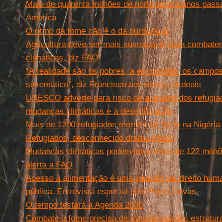
Mais de quarenta milhões de norte-americanos passa
América
O ritmo da fome não é o da burocracia
Agricultura deve ser mais sustentável para combat
climáticas, diz FAO
“A realidade são os pobres, a escravidão, os campos
sistemático”, diz Francisco aos novos cardeais
UNESCO adverte para risco de aumento dos refugia
mudanças climáticas e à desertificação
Mais de 1200 refugiados morrem de fome na Nigéria
Refugiados, desconhecido drama global
Mudanças climáticas podem levar mais de 122 milhõ
alerta a FAO
Acesso à alimentação é uma questão de direito human
pública. Entrevista especial com Paulo Leivas
O tempo testará a Agenda 2030
Combate à fome precisa de transformações estrutura