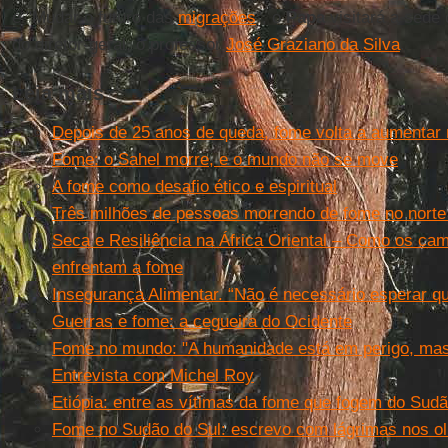
é "Mudar o futuro das
migrações
", o
Papa
visitará a sede
do diretor-geral, o professor
José Graziano da Silva
.
Leia mais
Depois de 25 anos de queda, fome volta a aumentar
Fome: o Sahel morre, e o mundo não se move
A fome como desafio ético e espiritual
Três milhões de pessoas morrendo de fome no norte
Seca e Resiliência na África Oriental – Como os ca
enfrentam a fome
Insegurança Alimentar. “Não é necessário esperar q
Guerras e fome: a cegueira do Ocidente
Fome no mundo: "A humanidade está em perigo, mas
Entrevista com Michel Roy
Etiópia: entre as vítimas da fome que fogem do Sud
Fome no Sudão do Sul: escrevo com lágrimas nos o