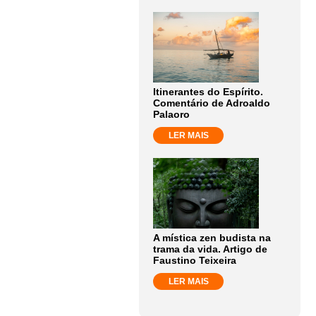
Itinerantes do Espírito.
Comentário de Adroaldo
Palaoro
LER MAIS
A mística zen budista na
trama da vida. Artigo de
Faustino Teixeira
LER MAIS