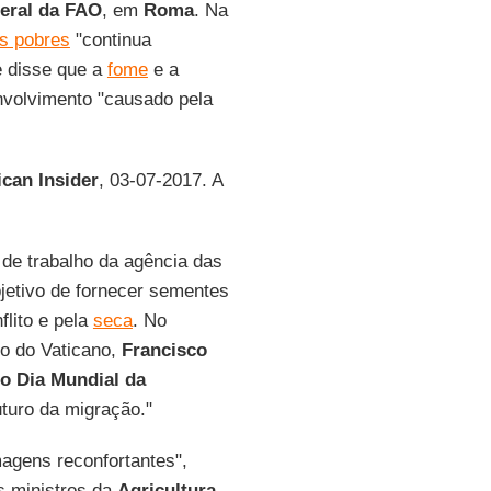
Geral da FAO
, em
Roma
. Na
s pobres
"continua
e disse que a
fome
e a
nvolvimento "causado pela
ican Insider
, 03-07-2017. A
 de trabalho da agência das
etivo de fornecer sementes
flito e pela
seca
. No
do do Vaticano,
Francisco
o Dia Mundial da
uturo da migração."
agens reconfortantes",
s ministros da
Agricultura