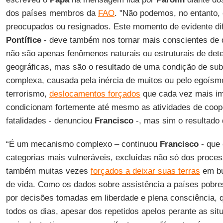
dos países membros da
FAO
. "Não podemos, no entanto,
preocupados ou resignados. Este momento de evidente dif
Pontífice
- deve também nos tornar mais conscientes de
não são apenas fenômenos naturais ou estruturais de det
geográficas, mas são o resultado de uma condição de su
complexa, causada pela inércia de muitos ou pelo egoísm
terrorismo,
deslocamentos forçados
que cada vez mais i
condicionam fortemente até mesmo as atividades de coope
fatalidades - denunciou
Francisco
-, mas sim o resultado 
“É um mecanismo complexo – continuou
Francisco
- que 
categorias mais vulneráveis, excluídas não só dos proce
também muitas vezes
forçados a deixar suas terras
em bu
de vida. Como os dados sobre assistência a países pobr
por decisões tomadas em liberdade e plena consciência, 
todos os dias, apesar dos repetidos apelos perante as si