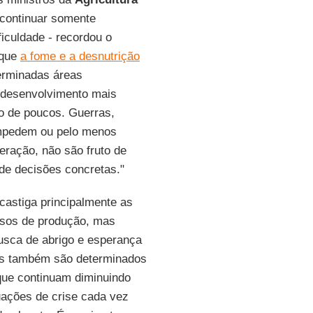
 continuar somente
iculdade - recordou o
 que
a fome e a desnutrição
erminadas áreas
bdesenvolvimento mais
o de poucos. Guerras,
mpedem ou pelo menos
ração, não são fruto de
de decisões concretas."
castiga principalmente as
ssos de produção, mas
sca de abrigo e esperança
es também são determinados
que continuam diminuindo
tuações de crise cada vez