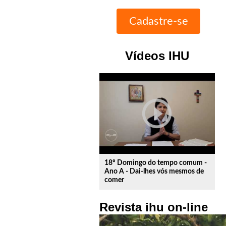
Vídeos IHU
play_circle_outline
18º Domingo do tempo comum -
Ano A - Dai-lhes vós mesmos de
comer
Revista ihu on-line