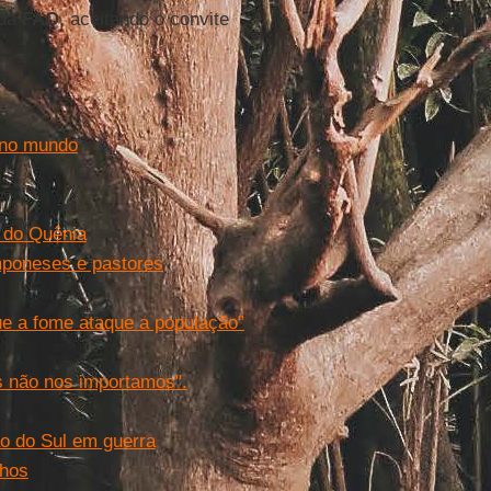
 da
FAO
, aceitando o convite
 no mundo
 do Quênia
mponeses e pastores
ue a fome ataque a população”
 não nos importamos".
ão do Sul em guerra
lhos