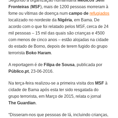
Segundo a organização humanitária
Médicos Sem
Fronteiras
(
MSF
), mais de 1200 pessoas morreram à
fome ou vítimas de doença num
campo de
refugiados
localizado no nordeste da
Nigéria
, em Bama. De
acordo com o que foi relatado pelos MSF, cerca de 24
mil pessoas – 15 mil das quais são crianças e 4500
com menos de cinco anos – estão alojadas na cidade
do estado de Borno, depois de terem fugido do grupo
terrorista
Boko Haram
.
A reportagem é de
Filipa de Sousa
, publicada por
Público.pt
, 23-06-2016.
Na terça-feira realizou-se a primeira visita dos
MSF
à
cidade de Bama após esta ter sido resgatada do
grupo terrorista, em Março de 2015, relata o jornal
The Guardian
.
“Disseram-nos que pessoas de lá, incluindo crianças,