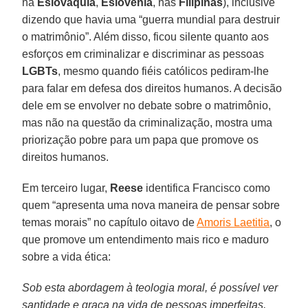
na
Eslováquia
,
Eslovênia
, nas
Filipinas
), inclusive
dizendo que havia uma “guerra mundial para destruir
o matrimônio”. Além disso, ficou silente quanto aos
esforços em criminalizar e discriminar as pessoas
LGBTs
, mesmo quando fiéis católicos pediram-lhe
para falar em defesa dos direitos humanos. A decisão
dele em se envolver no debate sobre o matrimônio,
mas não na questão da criminalização, mostra uma
priorização pobre para um papa que promove os
direitos humanos.
Em terceiro lugar,
Reese
identifica Francisco como
quem “apresenta uma nova maneira de pensar sobre
temas morais” no capítulo oitavo de
Amoris Laetitia
, o
que promove um entendimento mais rico e maduro
sobre a vida ética:
Sob esta abordagem à teologia moral, é possível ver
santidade e graça na vida de pessoas imperfeitas,