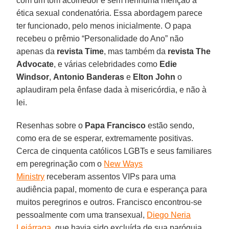
com um tom acolhedor e sem nenhuma menção à
ética sexual condenatória. Essa abordagem parece
ter funcionado, pelo menos inicialmente. O papa
recebeu o prêmio “Personalidade do Ano” não
apenas da
revista Time
, mas também da
revista The
Advocate
, e várias celebridades como
Edie
Windsor
,
Antonio Banderas
e
Elton John
o
aplaudiram pela ênfase dada à misericórdia, e não à
lei.
Resenhas sobre o
Papa Francisco
estão sendo,
como era de se esperar, extremamente positivas.
Cerca de cinquenta católicos LGBTs e seus familiares
em peregrinação com o
New Ways
Ministry
receberam assentos VIPs para uma
audiência papal, momento de cura e esperança para
muitos peregrinos e outros. Francisco encontrou-se
pessoalmente com uma transexual,
Diego Neria
Lejárraga
, que havia sido excluída de sua paróquia