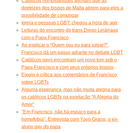
Católicos homossexuais afirmam que as
diretrizes dos bispos de Malta abrem para eles a
possibilidade de comungar
Igreja e pessoas LGBT: chegou a hora de agir
Leituras do encontro do trans Diego Lejárraga
com o Papa Francisco
Ao explicar o “Quem sou eu para julgar?”,
Francisco dá um passo adiante no debate LGBT
Católicos gays encontram um novo tom sob o
Papa Francisco e com seus próprios bispos
Elogio e crítica aos comentários de Francisco
sobre LGBTs
Alguma esperança, mas não muita alegria para
os católicos LGBTs na exortação “A Alegria do
Amor”
"Em Francisco, não há espaço para a
homofobia". Entrevista com Yayo Grassi, o ex-
aluno gay do papa