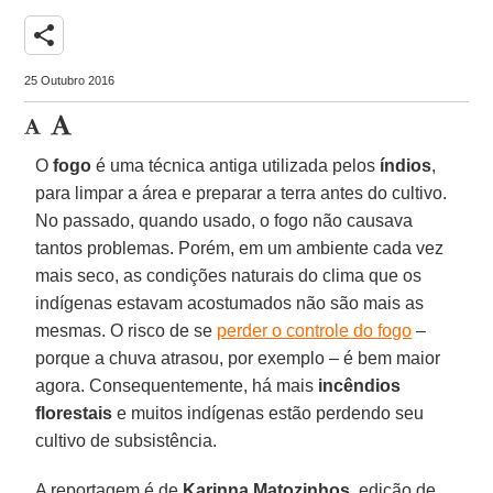
share
25 Outubro 2016
O
fogo
é uma técnica antiga utilizada pelos
índios
,
para limpar a área e preparar a terra antes do cultivo.
No passado, quando usado, o fogo não causava
tantos problemas. Porém, em um ambiente cada vez
mais seco, as condições naturais do clima que os
indígenas estavam acostumados não são mais as
mesmas. O risco de se
perder o controle do fogo
–
porque a chuva atrasou, por exemplo – é bem maior
agora. Consequentemente, há mais
incêndios
florestais
e muitos indígenas estão perdendo seu
cultivo de subsistência.
A reportagem é de
Karinna Matozinhos
, edição de