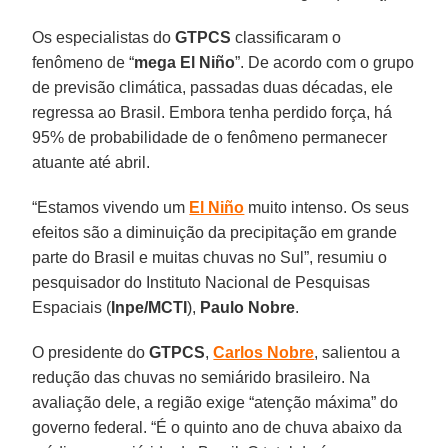
Os especialistas do
GTPCS
classificaram o
fenômeno de “
mega El Niño
”. De acordo com o grupo
de previsão climática, passadas duas décadas, ele
regressa ao Brasil. Embora tenha perdido força, há
95% de probabilidade de o fenômeno permanecer
atuante até abril.
“Estamos vivendo um
El Niño
muito intenso. Os seus
efeitos são a diminuição da precipitação em grande
parte do Brasil e muitas chuvas no Sul”, resumiu o
pesquisador do Instituto Nacional de Pesquisas
Espaciais (
Inpe/MCTI
),
Paulo Nobre
.
O presidente do
GTPCS
,
Carlos Nobre
, salientou a
redução das chuvas no semiárido brasileiro. Na
avaliação dele, a região exige “atenção máxima” do
governo federal. “É o quinto ano de chuva abaixo da