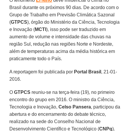
O fenômeno
El Niño
deve influenciar o clima no
Brasil durante os próximos 90 dias. De acordo com o
Grupo de Trabalho em Previsão Climática Sazonal
(
GTPCS
), órgão do Ministério da Ciência, Tecnologia
e Inovação (
MCTI
), isso pode ser traduzido em
aumento de volume e intensidade das chuvas na
região Sul, redução nas regiões Norte e Nordeste,
além de temperaturas acima da média histórica em
praticamente todo o País.
A reportagem foi publicada por
Portal Brasil
, 21-01-
2016.
O
GTPCS
reuniu-se na terça-feira (19), no primeiro
encontro do grupo em 2016. O ministro da Ciência,
Tecnologia e Inovação,
Celso Pansera
, participou da
abertura e do encerramento do debate técnico,
realizado na sede do Conselho Nacional de
Desenvolvimento Científico e Tecnológico (
CNPq
).