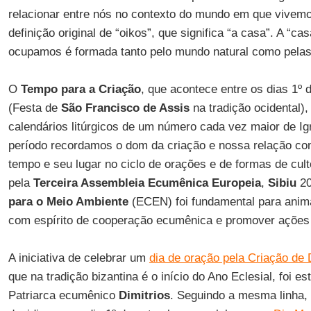
relacionar entre nós no contexto do mundo em que vivem
definição original de “oikos”, que significa “a casa”. A “
ocupamos é formada tanto pelo mundo natural como pela
O
Tempo para a Criação
, que acontece entre os dias 1º 
(Festa de
São Francisco de Assis
na tradição ocidental)
calendários litúrgicos de um número cada vez maior de Ig
período recordamos o dom da criação e nossa relação com
tempo e seu lugar no ciclo de orações e de formas de cul
pela
Terceira Assembleia Ecumênica Europeia
,
Sibiu
20
para o Meio Ambiente
(ECEN) foi fundamental para anima
com espírito de cooperação ecumênica e promover ações 
A iniciativa de celebrar um
dia de oração pela Criação de
que na tradição bizantina é o início do Ano Eclesial, foi e
Patriarca ecumênico
Dimitrios
. Seguindo a mesma linha,