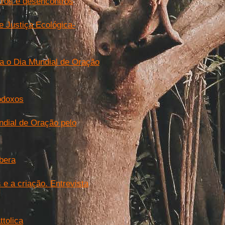
tros e desencontros
e Justiça Ecológica-
a o Dia Mundial de Oração
todoxos
ndial de Oração pelo
ubera
 e a criação. Entrevista
ttolica