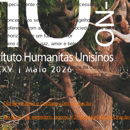
especialmente com os pobres e necessitados.
Concede-nos ser fiéis ao teu Evangelho
e oferecer com alegria à nossa sociedade nos diferentes 
o horizonte de um futuro melhor
pleno de justiça, paz, amor e beleza.
Amém.
P. Heikki Huttunen Dom Duarte da Cunha Rev. Dr.
Secretário-geral KEK Secretário-geral CCEE Secr
Leia mais...
Dia de Oração e Cuidado com a Criação
No dia 1º de setembro, ocorre o 2º Dia Mundial de Oração