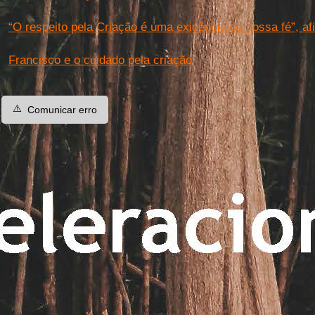
“O respeito pela Criação é uma exigência da nossa fé”, a
Francisco e o cuidado pela criação
⚠️
Comunicar erro