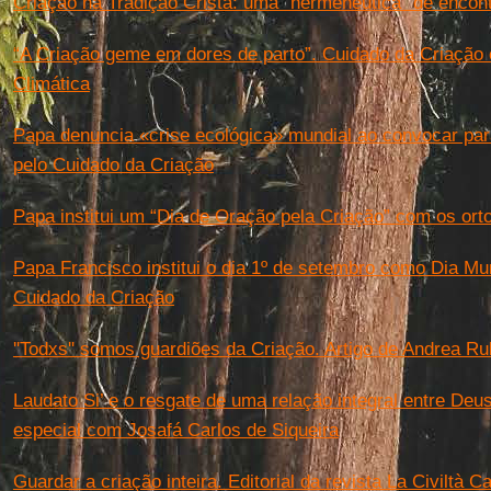
Criação na Tradição Cristã: uma “hermenêutica” de encon
“A Criação geme em dores de parto”. Cuidado da Criação 
Climática
Papa denuncia «crise ecológica» mundial ao convocar par
pelo Cuidado da Criação
Papa institui um “Dia de Oração pela Criação” com os or
Papa Francisco institui o dia 1º de setembro como Dia Mu
Cuidado da Criação
''Todxs'' somos guardiões da Criação. Artigo de Andrea R
Laudato Si’ e o resgate de uma relação integral entre Deus
especial com Josafá Carlos de Siqueira
Guardar a criação inteira. Editorial da revista La Civiltà Ca