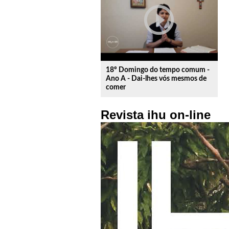
play_circle_outline
18º Domingo do tempo comum -
Ano A - Dai-lhes vós mesmos de
comer
Revista ihu on-line