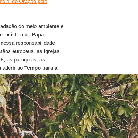
ndial de Oração pela
radação do meio ambiente e
a encíclica do
Papa
 nossa responsabilidade
tãos europeus, as Igrejas
EE
, as paróquias, as
 aderir ao
Tempo para a
 das nossas respectivas
eus Criador. Exortamos, cada
da Criação, e a unir-se a
tos da terra.
os nossos irmãos e irmãs,