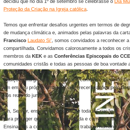
decidiu que no dia 1º de setembro se celebrasse o
Dia Mu
Proteção da Criação na Igreja católica
.
Temos que enfrentar desafios urgentes em termos de deg
de mudança climática e, animados pelas palavras da cart
Francisco
Laudato Si’
, somos convidados a reconhecer a
compartilhada. Convidamos calorosamente a todos os cris
membros da
KEK
e as
Conferências Episcopais do CC
comunidades cristãs e todas as pessoas de boa vontade a
Criação
, a celebrar juntos o
Tempo da Criação
no âmbito
tradições litúrgicas e a sustentar a comum fé cristã no D
um em seu próprio ambiente, a oferecer orações pelo dom 
nós rezando juntos:
Oh, Senhor, ensina-nos a cuidar de toda a Criação,
para proteger qualquer forma de vida e compartilhar os fru
Ensina-nos a compartilhar o nosso trabalho humano com 