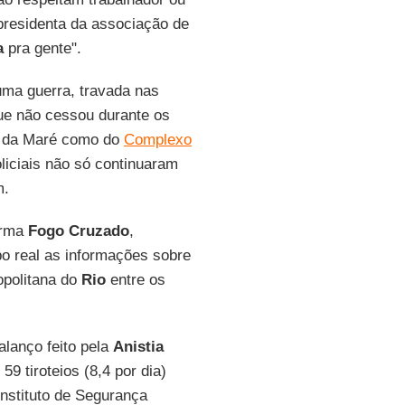
-presidenta da associação de
a
pra gente".
ma guerra, travada nas
ue não cessou durante os
os da Maré como do
Complexo
liciais não só continuaram
m.
orma
Fogo Cruzado
,
o real as informações sobre
opolitana do
Rio
entre os
alanço feito pela
Anistia
9 tiroteios (8,4 por dia)
Instituto de Segurança