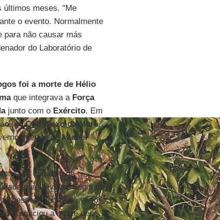
os últimos meses. "Me
rante o evento. Normalmente
e para não causar más
enador do Laboratório de
ogos foi a morte de Hélio
ima
que integrava a
Força
da
junto com o
Exército
. Em
oão
, no
Complexo da Maré
.
verno interino de
Michel
intes ao episódio de
idade para revidar. Segundo
inco pessoas mortas e vários
mão
, noticiou a morte de