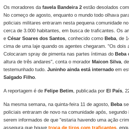
Os moradores da
favela Bandeira 2
estão desolados com 
No começo de agosto, enquanto o mundo todo olhava par
policiais militares entraram nesta pequena comunidade no
cerca de 3.000 habitantes, em busca de traficantes. Os 
e
César Soares dos Santos
, conhecido como
Beba
, de 
cima de uma laje quando os agentes chegaram. "Os dois 
Colocaram spray de pimenta nas partes íntimas do
Beba
e
altura de três andares", conta o morador
Maicon Silva
, d
testemunhado tudo.
Juninho ainda está internado
em est
Salgado Filho
.
A reportagem é de
Felipe Betim
, publicada por
El País
, 2
Na mesma semana, na quinta-feira 11 de agosto,
Beba
se
policiais entraram de novo na comunidade após, segundo 
serem informados de que "estaria havendo uma ação crim
assegura que houve
troca de tiros com traficantes
, enq