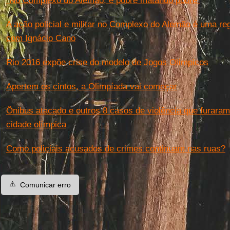
"No Complexo do Alemão, é pobre matando pobre"
A ação policial e militar no Complexo do Alemão é uma re
com Ignácio Cano
Rio 2016 expõe crise do modelo de Jogos Olímpicos
Apertem os cintos, a Olimpíada vai começar
Ônibus atacado e outros 8 casos de violência que furar
cidade olímpica
Como policiais acusados de crimes continuam nas ruas?
⚠️
Comunicar erro