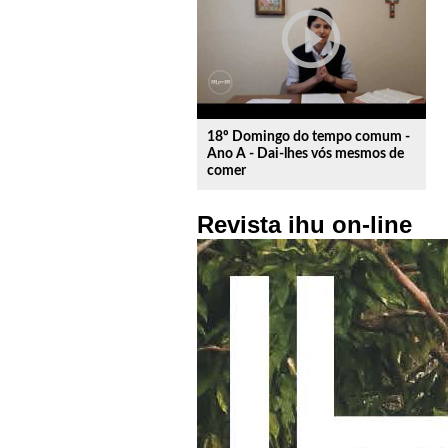
play_circle_outline
18º Domingo do tempo comum -
Ano A - Dai-lhes vós mesmos de
comer
Revista ihu on-line