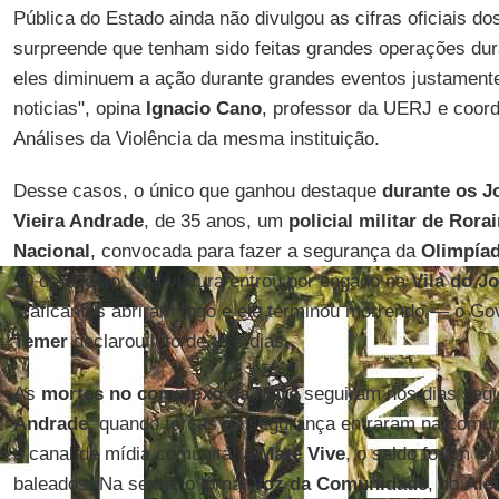
Pública do Estado ainda não divulgou as cifras oficiais d
surpreende que tenham sido feitas grandes operações du
eles diminuem a ação durante grandes eventos justament
noticias", opina
Ignacio Cano
, professor da UERJ e coord
Análises da Violência da mesma instituição.
Desse casos, o único que ganhou destaque
durante os J
Vieira Andrade
, de 35 anos, um
policial militar de Rora
Nacional
, convocada para fazer a segurança da
Olimpía
10 de agosto, sua viatura entrou por engano na
Vila do J
Traficantes abriram fogo e ele terminou morrendo — o Go
Temer
declarou luto de três dias.
As
mortes no complexo da Maré
seguiram nos dias segu
Andrade
, quando forças de segurança entraram na comun
o canal de mídia comunitária
Maré
Vive
, o saldo foram c
baleados. Na sexta, o jornal
Voz da Comunidade
, do
Ale