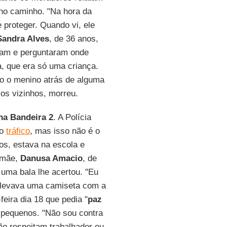
no caminho. "Na hora da
 proteger. Quando vi, ele
Sandra Alves
, de 36 anos,
ram e perguntaram onde
, que era só uma criança.
do o menino atrás de alguma
 os vizinhos, morreu.
na Bandeira 2
. A Polícia
do
tráfico
, mas isso não é o
os, estava na escola e
 mãe,
Danusa Amacio
, de
uma bala lhe acertou. "Eu
 levava uma camiseta com a
feira dia 18 que pedia "
paz
s pequenos. "Não sou contra
Não respeitam trabalhador ou