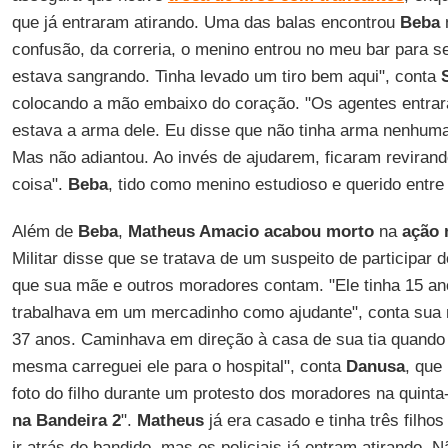
que já entraram atirando. Uma das balas encontrou
Beba
confusão, da correria, o menino entrou no meu bar para se
estava sangrando. Tinha levado um tiro bem aqui", conta
colocando a mão embaixo do coração. "Os agentes entra
estava a arma dele. Eu disse que não tinha arma nenhuma
Mas não adiantou. Ao invés de ajudarem, ficaram reviran
coisa".
Beba
, tido como menino estudioso e querido entre
Além de
Beba
,
Matheus Amacio
acabou morto
na
ação 
Militar disse que se tratava de um suspeito de participar 
que sua mãe e outros moradores contam. "Ele tinha 15 an
trabalhava em um mercadinho como ajudante", conta sua
37 anos. Caminhava em direção à casa de sua tia quando 
mesma carreguei ele para o hospital", conta
Danusa
, que
foto do filho durante um protesto dos moradores na quinta-
na Bandeira 2
".
Matheus
já era casado e tinha três filho
ir atrás de bandido, mas os policiais já entram atirando. 