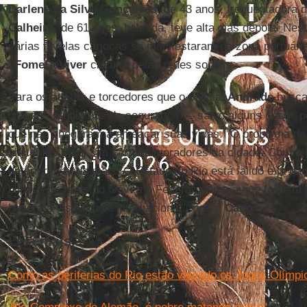
Darlene da Silva Gonçalves
, de 43 anos, frequentadora 
Calheiro
, de 61 anos, baleada, teve alta dias depois. Ne
várias favelas cariocas se manifestaram na zona portuári
#
FomeDeViver
circular pelas redes sociais.
Para os atletas e torcedores que o policial
Andrade
busca
grandes problemas de segurança — salvo alguns casos po
que não chegaram a ameaçar suas vidas. "O problema da
visitantes, mas sim para os moradores da cidade. Com o
deteriorar ainda mais. O Estado do Rio está falido e já n
bilhões de reais do Governo Federal, como a que foi feit
haverá a visibilidade internacional", prevê
Cano
.
Leia mais...
Como as periferias do Rio estão vivendo os Jogos Olímpi