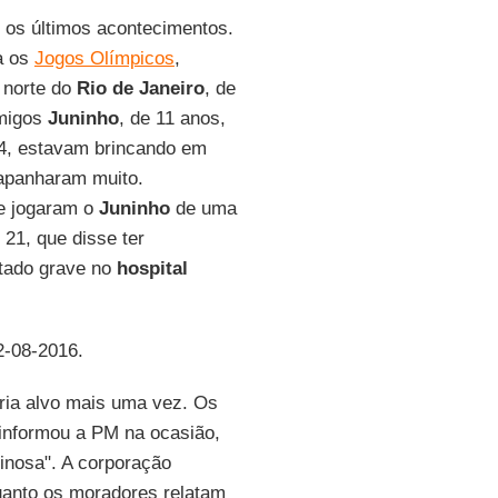
os últimos acontecimentos.
a os
Jogos Olímpicos
,
 norte do
Rio de Janeiro
, de
amigos
Juninho
, de 11 anos,
14, estavam brincando em
apanharam muito.
 jogaram o
Juninho
de uma
e 21, que disse ter
ado grave no
hospital
2-08-2016.
ria alvo mais uma vez. Os
informou a PM na ocasião,
inosa". A corporação
uanto os moradores relatam