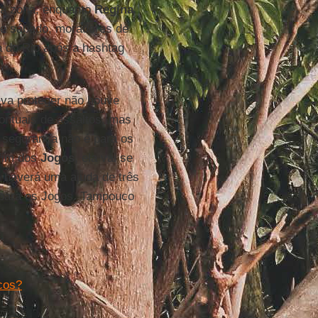
da zona, enquanto
Regina
ste sábado, moradores de
a do Rio após a hashtag
va proteger não houve
ntuais de assaltos, mas
 segurança não é para os
 fim dos
Jogos
, ela vai se
ão haverá uma ajuda de três
a para os Jogos. Tampouco
cos?