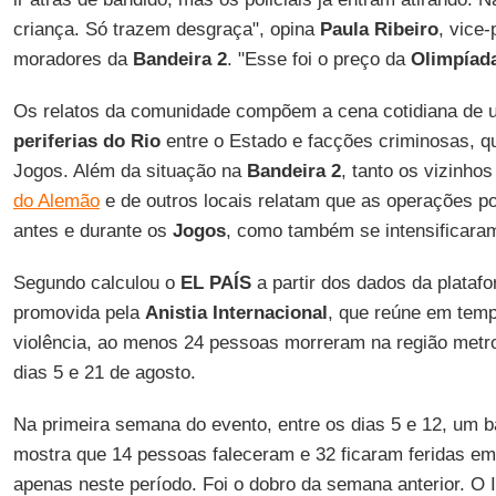
criança. Só trazem desgraça", opina
Paula Ribeiro
, vice
moradores da
Bandeira 2
. "Esse foi o preço da
Olimpíad
Os relatos da comunidade compõem a cena cotidiana de u
periferias do Rio
entre o Estado e facções criminosas, q
Jogos. Além da situação na
Bandeira 2
, tanto os vizinh
do Alemão
e de outros locais relatam que as operações po
antes e durante os
Jogos
, como também se intensificara
Segundo calculou o
EL PAÍS
a partir dos dados da plataf
promovida pela
Anistia Internacional
, que reúne em temp
violência, ao menos 24 pessoas morreram na região metr
dias 5 e 21 de agosto.
Na primeira semana do evento, entre os dias 5 e 12, um b
mostra que 14 pessoas faleceram e 32 ficaram feridas em 5
apenas neste período. Foi o dobro da semana anterior. O 