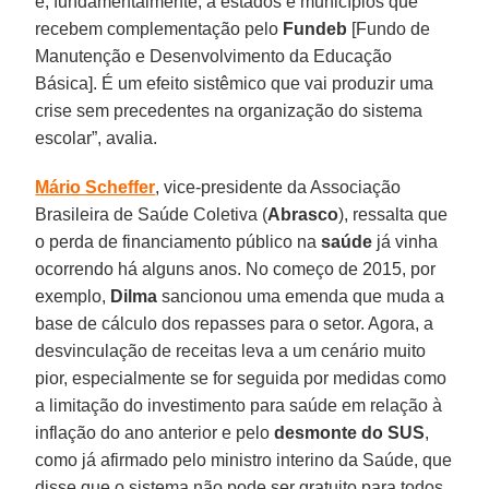
e, fundamentalmente, a estados e municípios que
recebem complementação pelo
Fundeb
[Fundo de
Manutenção e Desenvolvimento da Educação
Básica]. É um efeito sistêmico que vai produzir uma
crise sem precedentes na organização do sistema
escolar”, avalia.
Mário Scheffer
, vice-presidente da Associação
Brasileira de Saúde Coletiva (
Abrasco
), ressalta que
o perda de financiamento público na
saúde
já vinha
ocorrendo há alguns anos. No começo de 2015, por
exemplo,
Dilma
sancionou uma emenda que muda a
base de cálculo dos repasses para o setor. Agora, a
desvinculação de receitas leva a um cenário muito
pior, especialmente se for seguida por medidas como
a limitação do investimento para saúde em relação à
inflação do ano anterior e pelo
desmonte do SUS
,
como já afirmado pelo ministro interino da Saúde, que
disse que o sistema não pode ser gratuito para todos.